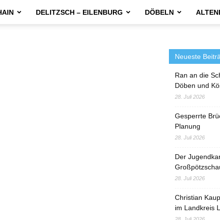
HAIN
DELITZSCH – EILENBURG
DÖBELN
ALTEN
Neueste Beitr
Ran an die Sc
Döben und Kö
28. Juli 2026
Gesperrte Brü
Planung
28. Juli 2026
Der Jugendka
Großpötzscha
28. Juli 2026
Christian Kau
im Landkreis L
28. Juli 2026