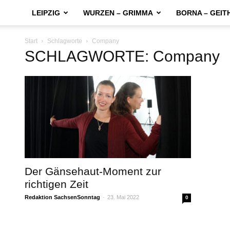
LEIPZIG
WURZEN – GRIMMA
BORNA – GEIT
Start
Schlagworte
Company
SCHLAGWORTE: Company
Der Gänsehaut-Moment zur
richtigen Zeit
Redaktion SachsenSonntag
-
23. Mai 2022
0