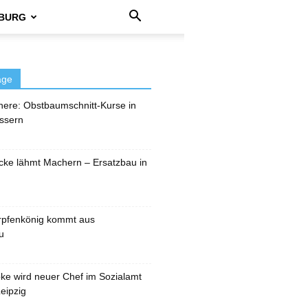
BURG
äge
here: Obstbaumschnitt-Kurse in
ssern
cke lähmt Machern – Ersatzbau in
rpfenkönig kommt aus
u
pke wird neuer Chef im Sozialamt
eipzig