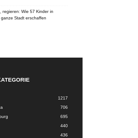
 regieren: Wie 57 Kinder in
 ganze Stadt erschaffen
KATEGORIE
1217
ma
706
nburg
695
440
436