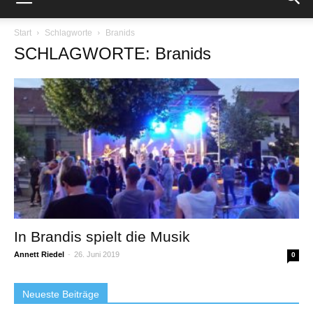
Start
Schlagworte
Branids
SCHLAGWORTE: Branids
In Brandis spielt die Musik
Annett Riedel
-
26. Juni 2019
0
Neueste Beiträge