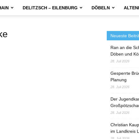
HAIN
DELITZSCH – EILENBURG
DÖBELN
ALTEN
ke
Neueste Beitr
Ran an die Sc
Döben und Kö
28. Juli 2026
Gesperrte Brü
Planung
28. Juli 2026
Der Jugendka
Großpötzscha
28. Juli 2026
Christian Kau
im Landkreis L
28. Juli 2026