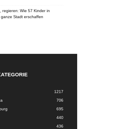
 regieren: Wie 57 Kinder in
 ganze Stadt erschaffen
KATEGORIE
1217
ma
706
nburg
695
440
436