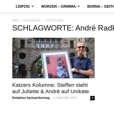
LEIPZIG
WURZEN – GRIMMA
BORNA – GEIT
Start
Schlagworte
André Radke
SCHLAGWORTE: André Rad
Katzers Kolumne: Steffen steht
auf Juliette & André auf Unikate
Redaktion SachsenSonntag
-
4. September 2019
0