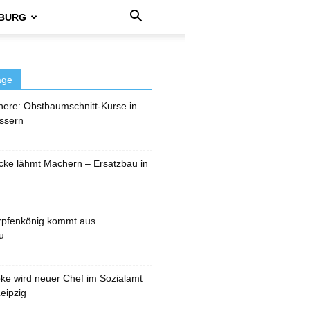
BURG
äge
here: Obstbaumschnitt-Kurse in
ssern
cke lähmt Machern – Ersatzbau in
rpfenkönig kommt aus
u
pke wird neuer Chef im Sozialamt
eipzig