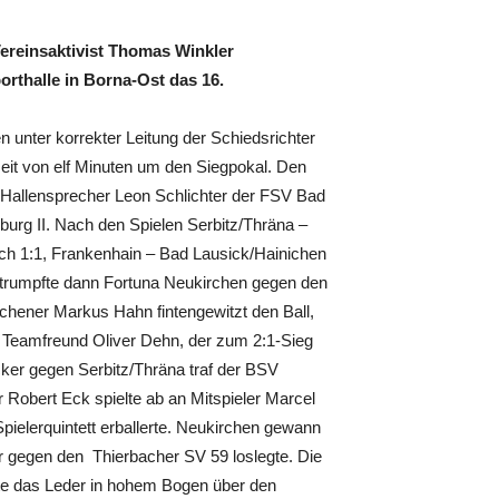
ereinsaktivist Thomas Winkler
orthalle in Borna-Ost das 16.
n unter korrekter Leitung der Schiedsrichter
eit von elf Minuten um den Siegpokal. Den
 Hallensprecher Leon Schlichter der FSV Bad
urg II. Nach den Spielen Serbitz/Thräna –
ach 1:1, Frankenhain – Bad Lausick/Hainichen
1 trumpfte dann Fortuna Neukirchen gegen den
rchener Markus Hahn fintengewitzt den Ball,
m Teamfreund Oliver Dehn, der zum 2:1-Sieg
cker gegen Serbitz/Thräna traf der BSV
 Robert Eck spielte ab an Mitspieler Marcel
Spielerquintett erballerte. Neukirchen gewann
 gegen den Thierbacher SV 59 loslegte. Die
mmte das Leder in hohem Bogen über den