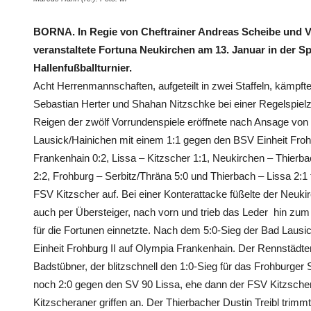
BORNA. In Regie von Cheftrainer Andreas Scheibe und V
veranstaltete Fortuna Neukirchen am 13. Januar in der Sp
Hallenfußballturnier.
Acht Herrenmannschaften, aufgeteilt in zwei Staffeln, kämpfte
Sebastian Herter und Shahan Nitzschke bei einer Regelspielz
Reigen der zwölf Vorrundenspiele eröffnete nach Ansage von
Lausick/Hainichen mit einem 1:1 gegen den BSV Einheit Frohb
Frankenhain 0:2, Lissa – Kitzscher 1:1, Neukirchen – Thierb
2:2, Frohburg – Serbitz/Thräna 5:0 und Thierbach – Lissa 2:
FSV Kitzscher auf. Bei einer Konterattacke füßelte der Neuki
auch per Übersteiger, nach vorn und trieb das Leder hin zu
für die Fortunen einnetzte. Nach dem 5:0-Sieg der Bad Lausi
Einheit Frohburg II auf Olympia Frankenhain. Der Rennstädter
Badstübner, der blitzschnell den 1:0-Sieg für das Frohburger 
noch 2:0 gegen den SV 90 Lissa, ehe dann der FSV Kitzscher
Kitzscheraner griffen an. Der Thierbacher Dustin Treibl tri