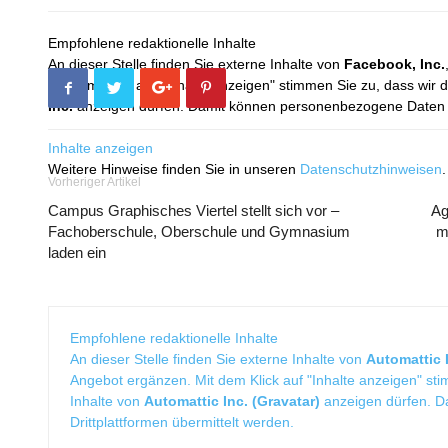
Empfohlene redaktionelle Inhalte
An dieser Stelle finden Sie externe Inhalte von
Facebook, Inc.
Mit dem Klick auf "Inhalte anzeigen" stimmen Sie zu, dass wir 
Inc.
anzeigen dürfen. Damit können personenbezogene Daten an
Inhalte anzeigen
Weitere Hinweise finden Sie in unseren
Datenschutzhinweisen
.
Vorheriger Artikel
Campus Graphisches Viertel stellt sich vor –
Ag
Fachoberschule, Oberschule und Gymnasium
m
laden ein
Empfohlene redaktionelle Inhalte
An dieser Stelle finden Sie externe Inhalte von
Automattic I
Angebot ergänzen. Mit dem Klick auf "Inhalte anzeigen" sti
Inhalte von
Automattic Inc. (Gravatar)
anzeigen dürfen. 
Drittplattformen übermittelt werden.