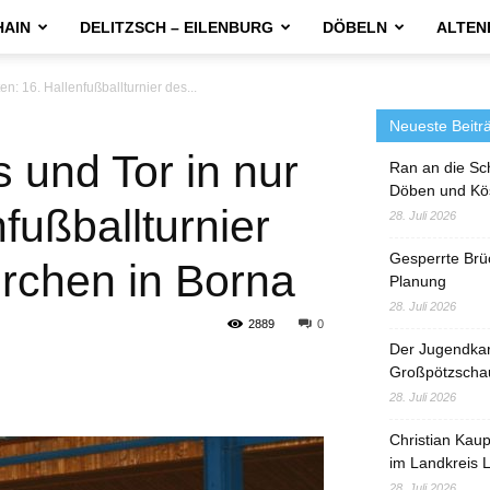
HAIN
DELITZSCH – EILENBURG
DÖBELN
ALTEN
en: 16. Hallenfußballturnier des...
Neueste Beitr
 und Tor in nur
Ran an die Sc
Döben und Kö
nfußballturnier
28. Juli 2026
Gesperrte Brü
rchen in Borna
Planung
28. Juli 2026
2889
0
Der Jugendka
Großpötzscha
28. Juli 2026
Christian Kau
im Landkreis L
28. Juli 2026