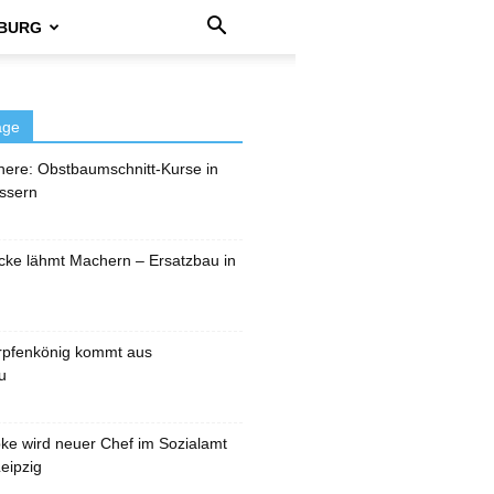
BURG
äge
here: Obstbaumschnitt-Kurse in
ssern
cke lähmt Machern – Ersatzbau in
rpfenkönig kommt aus
u
pke wird neuer Chef im Sozialamt
eipzig