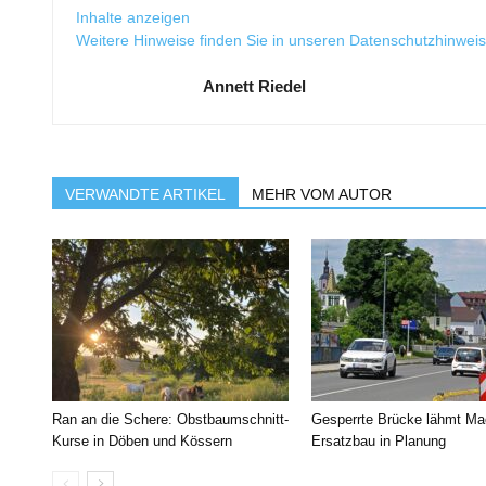
Inhalte anzeigen
Weitere Hinweise finden Sie in unseren
Datenschutzhinwei
Annett Riedel
VERWANDTE ARTIKEL
MEHR VOM AUTOR
Ran an die Schere: Obstbaumschnitt-
Gesperrte Brücke lähmt Ma
Kurse in Döben und Kössern
Ersatzbau in Planung