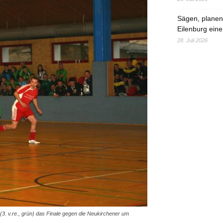
Sägen, planen,
Eilenburg eine
28. Juli 2026
3. v.re., grün) das Finale gegen die Neukirchener um