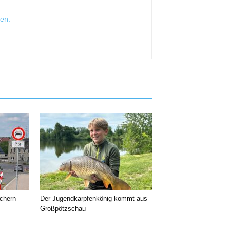
sen
.
chern –
Der Jugendkarpfenkönig kommt aus
Großpötzschau