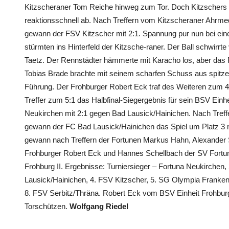
Kitzscheraner Tom Reiche hinweg zum Tor. Doch Kitzschers 
reaktionsschnell ab. Nach Treffern vom Kitzscheraner Ahrme
gewann der FSV Kitzscher mit 2:1. Spannung pur nun bei eine
stürmten ins Hinterfeld der Kitzsche-raner. Der Ball schwirrt
Taetz. Der Rennstädter hämmerte mit Karacho los, aber das 
Tobias Brade brachte mit seinem scharfen Schuss aus spitzem
Führung. Der Frohburger Robert Eck traf des Weiteren zum 4:
Treffer zum 5:1 das Halbfinal-Siegergebnis für sein BSV Ein
Neukirchen mit 2:1 gegen Bad Lausick/Hainichen. Nach Tref
gewann der FC Bad Lausick/Hainichen das Spiel um Platz 3 m
gewann nach Treffern der Fortunen Markus Hahn, Alexander 
Frohburger Robert Eck und Hannes Schellbach der SV Fortun
Frohburg II. Ergebnisse: Turniersieger – Fortuna Neukirchen, 
Lausick/Hainichen, 4. FSV Kitzscher, 5. SG Olympia Frankenh
8. FSV Serbitz/Thräna. Robert Eck vom BSV Einheit Frohburg
Torschützen.
Wolfgang Riedel