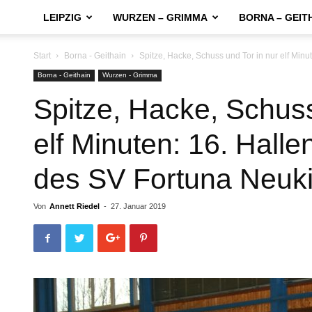
LEIPZIG
WURZEN – GRIMMA
BORNA – GEIT
Start
Borna - Geithain
Spitze, Hacke, Schuss und Tor in nur elf Minut
Borna - Geithain
Wurzen - Grimma
Spitze, Hacke, Schuss
elf Minuten: 16. Halle
des SV Fortuna Neuki
Von
Annett Riedel
-
27. Januar 2019