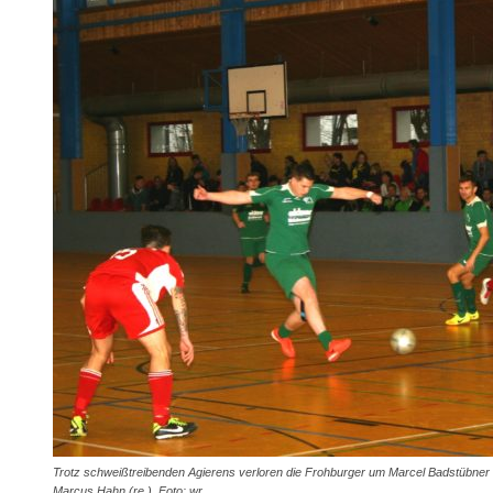
Trotz schweißtreibenden Agierens verloren die Frohburger um Marcel Badstübner (
Marcus Hahn (re.). Foto: wr