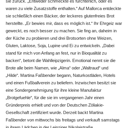
sie zurück. „Entweder schmeckte es fürchterlich, oder es
waren zu viele Zusatzstoffe enthalten.“ Auf Mallorca entdeckte
sie schließlich einen Bäcker, der leckeres glutenfreies Brot
herstellte. „Er bewies mir, dass es möglich ist.“ Ihr Ehrgeiz war
geweckt, es noch besser zu machen. Sie fing an, daheim in
der Küche zu probieren und drei Brotsorten ohne Weizen,
Gluten, Laktose, Soja, Lupine und Ei zu entwickeln. „Dabei
stand für mich von Anfang an fest, nur in Bioqualität zu
backen“, betont die Wahlleipzigerin. Emotional nennt sie die
Brote alle beim Namen, wie „Alma“ oder „Waltraud“ und
„Hilde“. Martina Faßbender begann, Naturkostläden, Hotels
und einen Fußballverein zu beliefern. Inzwischen besitzt sie
eine Sondergenehmigung für ihre kleine Manufaktur
„Brotgefuehle“, für die sie im vergangenen Jahr einen
Gründerpreis erhielt und von der Deutschen Zöliakie-
Gesellschaft zertifiziert wurde. Derzeit backt Martina
Faßbender von mittwochs bis freitags und verkauft samstags
in ihrem Lädchen in der Leipziger Nikolaistraße.