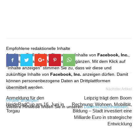
Empfohlene redaktionelle Inhalte
An dieser Stelle finden Sie externe Inhalte von
Facebook, Inc.
,
die unser redaktionelles Angebot ergänzen. Mit dem Klick auf
"Inhalte anzeigen" stimmen Sie zu, dass wir diese und
zukünftige Inhalte von
Facebook, Inc.
anzeigen dürfen. Damit
können personenbezogene Daten an Drittplattformen
übermittelt werden.
Vorheriger Artikel
Nächster Artikel
Anmeldung für den
Leipzig trägt dem Boom
Inhalte anzeigen
HeideRadCup am 16. Juni in
Rechnung: Wohnen, Mobilität,
Weitere Hinweise finden Sie in unseren
Datenschutzhinweisen
.
Torgau
Bildung – Stadt investiert eine
Milliarde Euro in strategische
Entwicklung