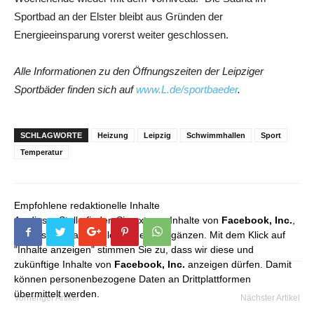
Sportbad an der Elster bleibt aus Gründen der
Energieeinsparung vorerst weiter geschlossen.
Alle Informationen zu den Öffnungszeiten der Leipziger
Sportbäder finden sich auf
www.L.de/sportbaeder
.
SCHLAGWORTE
Heizung
Leipzig
Schwimmhallen
Sport
Temperatur
Empfohlene redaktionelle Inhalte
An dieser Stelle finden Sie externe Inhalte von
Facebook, Inc.
,
die unser redaktionelles Angebot ergänzen. Mit dem Klick auf
"Inhalte anzeigen" stimmen Sie zu, dass wir diese und
zukünftige Inhalte von
Facebook, Inc.
anzeigen dürfen. Damit
können personenbezogene Daten an Drittplattformen
übermittelt werden.
Vorheriger Artikel
Nächster Artikel