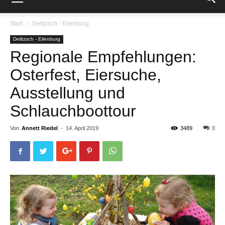
Start
Delitzsch - Eilenburg
Delitzsch - Eilenburg
Regionale Empfehlungen:
Osterfest, Eiersuche,
Ausstellung und
Schlauchboottour
Von
Annett Riedel
-
14. April 2019
3489
0