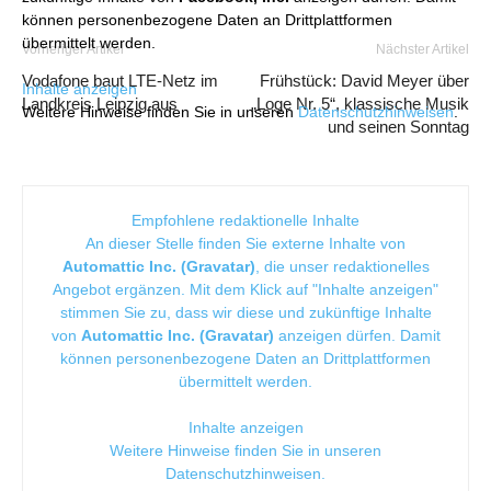
können personenbezogene Daten an Drittplattformen
übermittelt werden.
Vorheriger Artikel
Nächster Artikel
Vodafone baut LTE-Netz im
Frühstück: David Meyer über
Inhalte anzeigen
Landkreis Leipzig aus
„Loge Nr. 5“, klassische Musik
Weitere Hinweise finden Sie in unseren
Datenschutzhinweisen
.
und seinen Sonntag
Empfohlene redaktionelle Inhalte
An dieser Stelle finden Sie externe Inhalte von
Automattic Inc. (Gravatar)
, die unser redaktionelles
Angebot ergänzen. Mit dem Klick auf "Inhalte anzeigen"
stimmen Sie zu, dass wir diese und zukünftige Inhalte
von
Automattic Inc. (Gravatar)
anzeigen dürfen. Damit
können personenbezogene Daten an Drittplattformen
übermittelt werden.
Inhalte anzeigen
Weitere Hinweise finden Sie in unseren
Datenschutzhinweisen
.