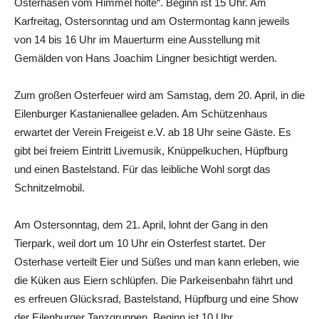
Osterhasen vom Himmel holte“. Beginn ist 15 Uhr. Am
Karfreitag, Ostersonntag und am Ostermontag kann jeweils
von 14 bis 16 Uhr im Mauerturm eine Ausstellung mit
Gemälden von Hans Joachim Lingner besichtigt werden.
Zum großen Osterfeuer wird am Samstag, dem 20. April, in die
Eilenburger Kastanienallee geladen. Am Schützenhaus
erwartet der Verein Freigeist e.V. ab 18 Uhr seine Gäste. Es
gibt bei freiem Eintritt Livemusik, Knüppelkuchen, Hüpfburg
und einen Bastelstand. Für das leibliche Wohl sorgt das
Schnitzelmobil.
Am Ostersonntag, dem 21. April, lohnt der Gang in den
Tierpark, weil dort um 10 Uhr ein Osterfest startet. Der
Osterhase verteilt Eier und Süßes und man kann erleben, wie
die Küken aus Eiern schlüpfen. Die Parkeisenbahn fährt und
es erfreuen Glücksrad, Bastelstand, Hüpfburg und eine Show
der Eilenburger Tanzgruppen. Beginn ist 10 Uhr.