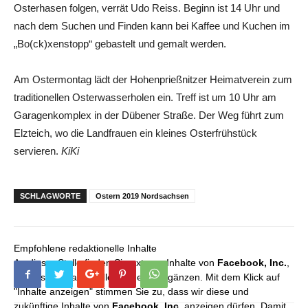
Osterhasen folgen, verrät Udo Reiss. Beginn ist 14 Uhr und
nach dem Suchen und Finden kann bei Kaffee und Kuchen im
„Bo(ck)xenstopp“ gebastelt und gemalt werden.
Am Ostermontag lädt der Hohenprießnitzer Heimatverein zum
traditionellen Osterwasserholen ein. Treff ist um 10 Uhr am
Garagenkomplex in der Dübener Straße. Der Weg führt zum
Elzteich, wo die Landfrauen ein kleines Osterfrühstück
servieren.
KiKi
SCHLAGWORTE
Ostern 2019 Nordsachsen
Empfohlene redaktionelle Inhalte
An dieser Stelle finden Sie externe Inhalte von
Facebook, Inc.
,
die unser redaktionelles Angebot ergänzen. Mit dem Klick auf
"Inhalte anzeigen" stimmen Sie zu, dass wir diese und
zukünftige Inhalte von
Facebook, Inc.
anzeigen dürfen. Damit