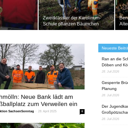
e
Zweitklässler der Karolinum-
Bene
Schule pflanzen Bäumchen
Alte
Neueste Beitr
Ran an die Sc
Döben und Kö
28. Juli 2026
Gesperrte Brü
Planung
hmölln: Neue Bank lädt am
28. Juli 2026
ßballplatz zum Verweilen ein
Der Jugendka
ktion SachsenSonntag
-
28. April 2025
0
Großpötzscha
28. Juli 2026