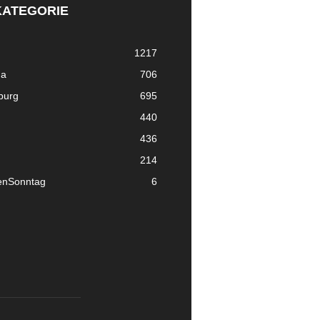
KATEGORIE
1217
ma
706
nburg
695
440
436
214
enSonntag
6