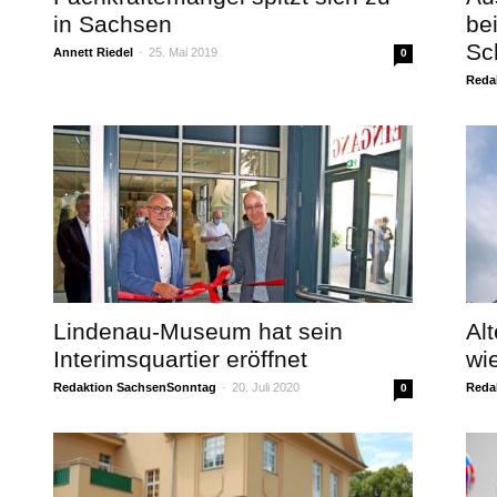
in Sachsen
be
Sc
Annett Riedel
-
25. Mai 2019
0
Reda
Lindenau-Museum hat sein
Al
Interimsquartier eröffnet
wi
Redaktion SachsenSonntag
-
20. Juli 2020
Reda
0