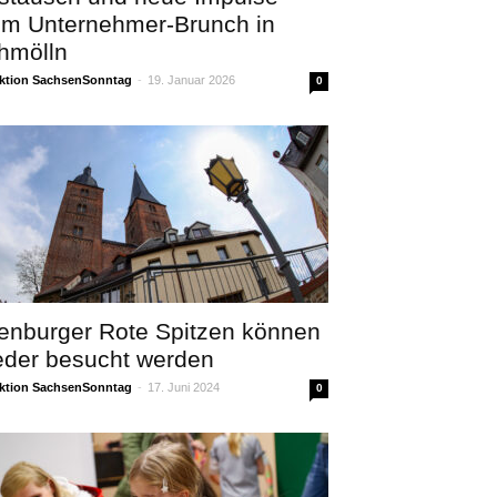
im Unternehmer-Brunch in
hmölln
ktion SachsenSonntag
-
19. Januar 2026
0
tenburger Rote Spitzen können
eder besucht werden
ktion SachsenSonntag
-
17. Juni 2024
0