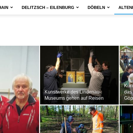
HAIN
DELITZSCH – EILENBURG
DÖBELN
ALTEN
Kuns
Kunstwerke des Lindenau-
das 
Museums gehen auf Reisen
Göp