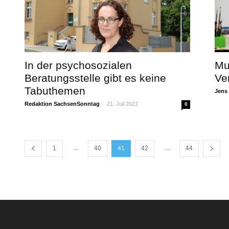
In der psychosozialen
Mu
Beratungsstelle gibt es keine
Ve
Tabuthemen
Jens
Redaktion SachsenSonntag
-
21. Juli 2021
0
...
...
1
40
41
42
44