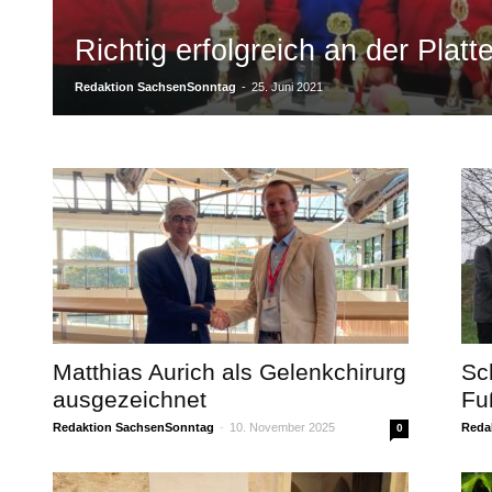
Richtig erfolgreich an der Platt
Redaktion SachsenSonntag
-
25. Juni 2021
Matthias Aurich als Gelenkchirurg
Sc
ausgezeichnet
Fu
Redaktion SachsenSonntag
-
10. November 2025
Reda
0