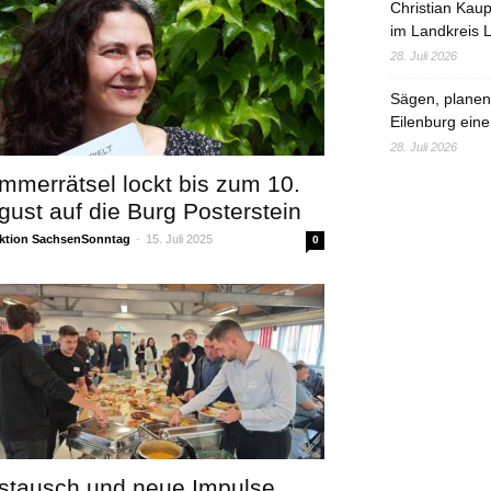
Christian Kau
im Landkreis L
28. Juli 2026
Sägen, planen,
Eilenburg eine
28. Juli 2026
mmerrätsel lockt bis zum 10.
gust auf die Burg Posterstein
ktion SachsenSonntag
-
15. Juli 2025
0
stausch und neue Impulse