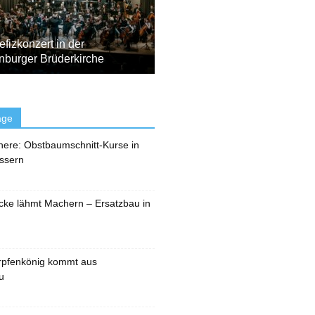
fizkonzert in der
nburger Brüderkirche
äge
here: Obstbaumschnitt-Kurse in
ssern
cke lähmt Machern – Ersatzbau in
rpfenkönig kommt aus
u