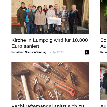
Kirche in Lumpzig wird für 10.000
So
Euro saniert
Au
Redaktion SachsenSonntag
-
7. April 2026
Reda
0
Fachkräftemangel spitzt sich zu
Au