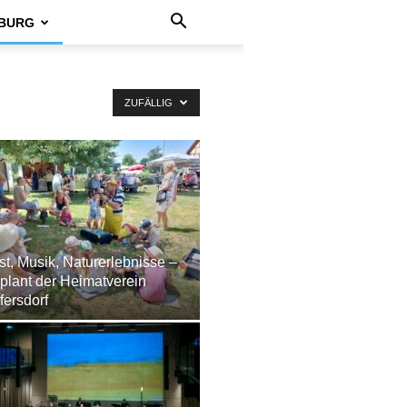
BURG
ZUFÄLLIG
t, Musik, Naturerlebnisse –
plant der Heimatverein
fersdorf