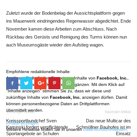
Zuletzt wurde der Bodenbelag der Aussichtsplattform gegen
ins Mauerwerk eindringendes Regenwasser abgedichtet. Ende
November kamen diese Arbeiten zum Abschluss. Nach
Rückbau des Gerüsts und Reinigung des Turms können nun
auch Museumsgäste wieder den Aufstieg wagen.
Empfohlene redaktionelle Inhalte
An dieser Stelle finden Sie externe Inhalte von
Facebook, Inc.
,
die unser redaktionelles Angebot ergänzen. Mit dem Klick auf
"Inhalte anzeigen" stimmen Sie zu, dass wir diese und
zukünftige Inhalte von
Facebook, Inc.
anzeigen dürfen. Damit
können personenbezogene Daten an Drittplattformen
übermittelt werden.
Vorheriger Artikel
Nächster Artikel
Kreissportbundchef Sven
Das neue Multicar des
Inhalte anzeigen
Kaminski fordert verpflichtende
Schmöllner Bauhofes ist im
Weitere Hinweise finden Sie in unseren
Datenschutzhinweisen
.
Sportangebote an Schulen
Einsatz