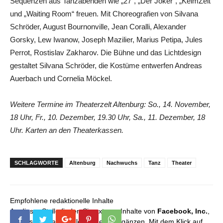
Sequenzen aus Tanzabenden wie „27“, „Der Joker“, „KeimZeit“
und „Waiting Room“ freuen. Mit Choreografien von Silvana
Schröder, August Bournonville, Jean Coralli, Alexander
Gorsky, Lew Iwanow, Joseph Mazilier, Marius Petipa, Jules
Perrot, Rostislav Zakharov. Die Bühne und das Lichtdesign
gestaltet Silvana Schröder, die Kostüme entwerfen Andreas
Auerbach und Cornelia Möckel.
Weitere Termine im Theaterzelt Altenburg: So., 14. November,
18 Uhr, Fr., 10. Dezember, 19.30 Uhr, Sa., 11. Dezember, 18
Uhr. Karten an den Theaterkassen.
SCHLAGWORTE
Altenburg
Nachwuchs
Tanz
Theater
Empfohlene redaktionelle Inhalte
An dieser Stelle finden Sie externe Inhalte von
Facebook, Inc.
,
die unser redaktionelles Angebot ergänzen. Mit dem Klick auf