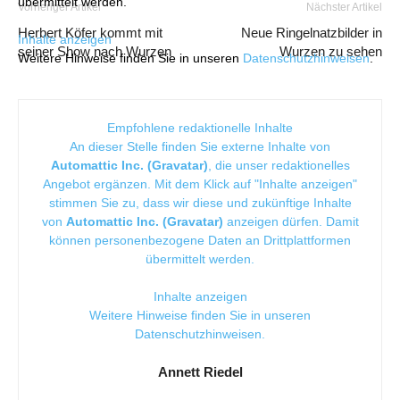
übermittelt werden.
Vorheriger Artikel
Nächster Artikel
Herbert Köfer kommt mit
Neue Ringelnatzbilder in
Inhalte anzeigen
seiner Show nach Wurzen
Wurzen zu sehen
Weitere Hinweise finden Sie in unseren
Datenschutzhinweisen
.
Empfohlene redaktionelle Inhalte
An dieser Stelle finden Sie externe Inhalte von
Automattic Inc. (Gravatar)
, die unser redaktionelles
Angebot ergänzen. Mit dem Klick auf "Inhalte anzeigen"
stimmen Sie zu, dass wir diese und zukünftige Inhalte
von
Automattic Inc. (Gravatar)
anzeigen dürfen. Damit
können personenbezogene Daten an Drittplattformen
übermittelt werden.
Inhalte anzeigen
Weitere Hinweise finden Sie in unseren
Datenschutzhinweisen
.
Annett Riedel