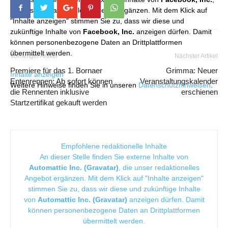
die unser redaktionelles Angebot ergänzen. Mit dem Klick auf
"Inhalte anzeigen" stimmen Sie zu, dass wir diese und
zukünftige Inhalte von
Facebook, Inc.
anzeigen dürfen. Damit
können personenbezogene Daten an Drittplattformen
übermittelt werden.
Vorheriger Artikel
Nächster Artikel
Premiere für das 1. Bornaer
Grimma: Neuer
Inhalte anzeigen
Entenrennen: Ab sofort können
Veranstaltungskalender
Weitere Hinweise finden Sie in unseren
Datenschutzhinweisen
.
die Rennenten inklusive
erschienen
Startzertifikat gekauft werden
Empfohlene redaktionelle Inhalte
An dieser Stelle finden Sie externe Inhalte von
Automattic Inc. (Gravatar)
, die unser redaktionelles
Angebot ergänzen. Mit dem Klick auf "Inhalte anzeigen"
stimmen Sie zu, dass wir diese und zukünftige Inhalte
von
Automattic Inc. (Gravatar)
anzeigen dürfen. Damit
können personenbezogene Daten an Drittplattformen
übermittelt werden.