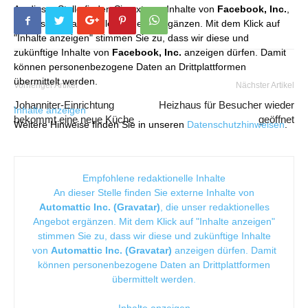
An dieser Stelle finden Sie externe Inhalte von
Facebook, Inc.
,
die unser redaktionelles Angebot ergänzen. Mit dem Klick auf
"Inhalte anzeigen" stimmen Sie zu, dass wir diese und
zukünftige Inhalte von
Facebook, Inc.
anzeigen dürfen. Damit
können personenbezogene Daten an Drittplattformen
übermittelt werden.
Vorheriger Artikel
Nächster Artikel
Johanniter-Einrichtung
Heizhaus für Besucher wieder
Inhalte anzeigen
bekommt eine neue Küche
geöffnet
Weitere Hinweise finden Sie in unseren
Datenschutzhinweisen
.
Empfohlene redaktionelle Inhalte
An dieser Stelle finden Sie externe Inhalte von
Automattic Inc. (Gravatar)
, die unser redaktionelles
Angebot ergänzen. Mit dem Klick auf "Inhalte anzeigen"
stimmen Sie zu, dass wir diese und zukünftige Inhalte
von
Automattic Inc. (Gravatar)
anzeigen dürfen. Damit
können personenbezogene Daten an Drittplattformen
übermittelt werden.