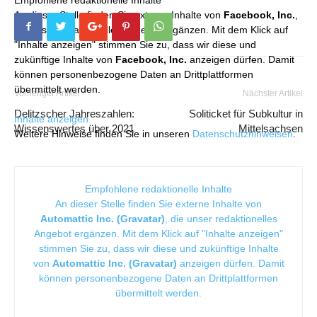
An dieser Stelle finden Sie externe Inhalte von
Facebook, Inc.
,
die unser redaktionelles Angebot ergänzen. Mit dem Klick auf
"Inhalte anzeigen" stimmen Sie zu, dass wir diese und
zukünftige Inhalte von
Facebook, Inc.
anzeigen dürfen. Damit
können personenbezogene Daten an Drittplattformen
übermittelt werden.
Vorheriger Artikel
Nächster Artikel
Delitzscher Jahreszahlen:
Soliticket für Subkultur in
Inhalte anzeigen
Wissenswertes über 2021
Mittelsachsen
Weitere Hinweise finden Sie in unseren
Datenschutzhinweisen
.
Empfohlene redaktionelle Inhalte
An dieser Stelle finden Sie externe Inhalte von
Automattic Inc. (Gravatar)
, die unser redaktionelles
Angebot ergänzen. Mit dem Klick auf "Inhalte anzeigen"
stimmen Sie zu, dass wir diese und zukünftige Inhalte
von
Automattic Inc. (Gravatar)
anzeigen dürfen. Damit
können personenbezogene Daten an Drittplattformen
übermittelt werden.