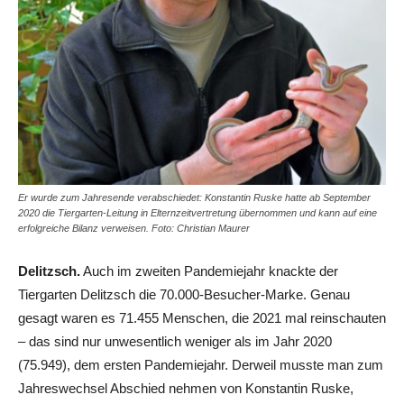
Er wurde zum Jahresende verabschiedet: Konstantin Ruske hatte ab September
2020 die Tiergarten-Leitung in Elternzeitvertretung übernommen und kann auf eine
erfolgreiche Bilanz verweisen. Foto: Christian Maurer
Delitzsch.
Auch im zweiten Pandemiejahr knackte der
Tiergarten Delitzsch die 70.000-Besucher-Marke. Genau
gesagt waren es 71.455 Menschen, die 2021 mal reinschauten
– das sind nur unwesentlich weniger als im Jahr 2020
(75.949), dem ersten Pandemiejahr. Derweil musste man zum
Jahreswechsel Abschied nehmen von Konstantin Ruske,