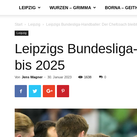
LEIPZIG
WURZEN – GRIMMA
BORNA – GEIT
Start
Leipzig
Leipzigs Bundesliga-Handballer: Der Chefcoach bleibt
Leipzig
Leipzigs Bundesliga
bis 2025
Von
Jens Wagner
-
30. Januar 2023
1638
0