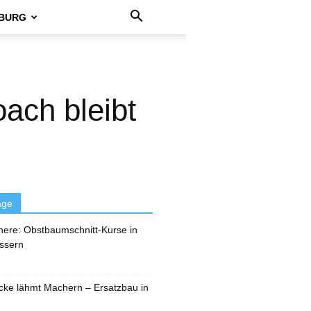
BURG
ach bleibt
äge
here: Obstbaumschnitt-Kurse in
ssern
cke lähmt Machern – Ersatzbau in