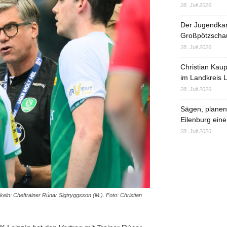
28. Juli 2026
Der Jugendka
Großpötzscha
28. Juli 2026
Christian Kau
im Landkreis L
28. Juli 2026
Sägen, planen,
Eilenburg eine
28. Juli 2026
eln: Cheftrainer Rúnar Sigtryggsson (M.). Foto: Christian