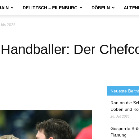
HAIN
DELITZSCH – EILENBURG
DÖBELN
ALTEN
 bis 2025
-Handballer: Der Chefco
Neueste Beitr
Ran an die Sc
Döben und Kö
28. Juli 2026
Gesperrte Brü
Planung