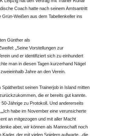
 Leipzig hat den Vertrag mit Trainer Rúnar
ändische Coach hatte nach seinem Amtsantritt
e Grün-Weißen aus dem Tabellenkeller ins
sten Günther als
weifel: „Seine Vorstellungen zur
in und er identifiziert sich zu einhundert
chte man in diesen Tagen kurzerhand Nägel
zweieinhalb Jahre an den Verein.
pätherbst seinen Trainerjob in Island mitten
urückzukommen, die er bereits gut kannte.
er 50-Jährige zu Protokoll. Und andererseits
: „„Ich habe im November eine verunsicherte
t an mitgezogen und mit aller Macht
h denke aber, wir können als Mannschaft noch
Kader, der mit vielen Spielern aufwarte, „die