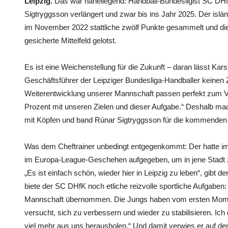
Leipzig.
Das war naheliegend: Handball-Bundesligist SC DHfK
Sigtryggsson verlängert und zwar bis ins Jahr 2025. Der isl
im November 2022 stattliche zwölf Punkte gesammelt und di
gesicherte Mittelfeld gelotst.
Es ist eine Weichenstellung für die Zukunft – daran lässt Kar
Geschäftsführer der Leipziger Bundesliga-Handballer keinen Z
Weiterentwicklung unserer Mannschaft passen perfekt zum Vere
Prozent mit unseren Zielen und dieser Aufgabe.“ Deshalb ma
mit Köpfen und band Rúnar Sigtryggsson für die kommenden 
Was dem Cheftrainer unbedingt entgegenkommt: Der hatte im S
im Europa-League-Geschehen aufgegeben, um in jene Stadt z
„Es ist einfach schön, wieder hier in Leipzig zu leben“, gibt d
biete der SC DHfK noch etliche reizvolle sportliche Aufgaben
Mannschaft übernommen. Die Jungs haben vom ersten Momen
versucht, sich zu verbessern und wieder zu stabilisieren. Ic
viel mehr aus uns herausholen.“ Und damit verwies er auf den 