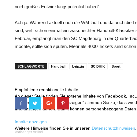
noch großes Entwicklungspotential haben“.
Ach ja: Während aktuell noch die WM läuft und da auch die Lei
sind, wirft schon einmal ein waschechter Handball-Klassiker
Februar, empfängt man den SC Magdeburg in der Quarterback
möchte, sollte sich sputen. Mehr als 4000 Tickets sind schon 
SCHLAGWORTE
Handball
Leipzig
SC DHfK
Sport
Empfohlene redaktionelle Inhalte
An dieser Stelle finden Sie externe Inhalte von
Facebook, Inc.
Mit dem Klick auf "Inhalte anzeigen" stimmen Sie zu, dass wir 
Inc.
anzeigen dürfen. Damit können personenbezogene Daten an
Inhalte anzeigen
Weitere Hinweise finden Sie in unseren
Datenschutzhinweisen
.
Vorheriger Artikel