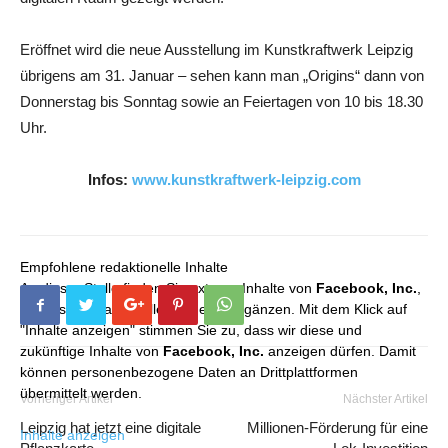
Eröffnet wird die neue Ausstellung im Kunstkraftwerk Leipzig
übrigens am 31. Januar – sehen kann man „Origins“ dann von
Donnerstag bis Sonntag sowie an Feiertagen von 10 bis 18.30
Uhr.
Infos:
www.kunstkraftwerk-leipzig.com
Empfohlene redaktionelle Inhalte
An dieser Stelle finden Sie externe Inhalte von
Facebook, Inc.
,
die unser redaktionelles Angebot ergänzen. Mit dem Klick auf
"Inhalte anzeigen" stimmen Sie zu, dass wir diese und
zukünftige Inhalte von
Facebook, Inc.
anzeigen dürfen. Damit
können personenbezogene Daten an Drittplattformen
übermittelt werden.
Vorheriger Artikel
Nächster Artikel
Leipzig hat jetzt eine digitale
Millionen-Förderung für eine
Inhalte anzeigen