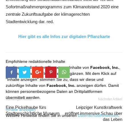
Sofortmaßnahmenprogramms zum Klimanotstand 2020 eine
zentrale Zukunftsaufgabe der klimagerechten
Stadtentwicklung dar. red.
Hier gibt es alle Infos zur digitalen Pflanzkarte
Empfohlene redaktionelle Inhalte
An dieser Stelle finden Sie externe Inhalte von
Facebook, Inc.
,
die unser redaktionelles Angebot ergänzen. Mit dem Klick auf
"Inhalte anzeigen" stimmen Sie zu, dass wir diese und
zukünftige Inhalte von
Facebook, Inc.
anzeigen dürfen. Damit
können personenbezogene Daten an Drittplattformen
übermittelt werden.
Vorheriger Artikel
Nächster Artikel
Eine Pickelhaube fürs
Leipziger Kunstkraftwerk
Inhalte anzeigen
Stadtgeschichtliche Museum
eröffnet immersive Schau über
Weitere Hinweise finden Sie in unseren
Datenschutzhinweisen
.
das Leben