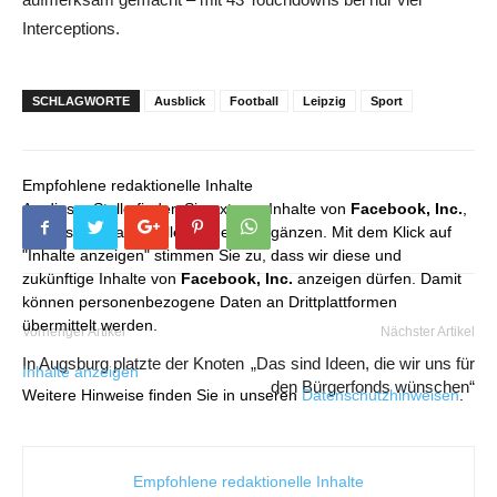
Interceptions.
SCHLAGWORTE
Ausblick
Football
Leipzig
Sport
Empfohlene redaktionelle Inhalte
An dieser Stelle finden Sie externe Inhalte von
Facebook, Inc.
,
die unser redaktionelles Angebot ergänzen. Mit dem Klick auf
"Inhalte anzeigen" stimmen Sie zu, dass wir diese und
zukünftige Inhalte von
Facebook, Inc.
anzeigen dürfen. Damit
können personenbezogene Daten an Drittplattformen
übermittelt werden.
Vorheriger Artikel
Nächster Artikel
In Augsburg platzte der Knoten
„Das sind Ideen, die wir uns für
Inhalte anzeigen
den Bürgerfonds wünschen“
Weitere Hinweise finden Sie in unseren
Datenschutzhinweisen
.
Empfohlene redaktionelle Inhalte