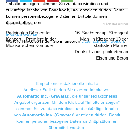
"Inhalte anzeigen" stimmen Sie zu, dass wir diese und
zukünftige Inhalte von
Facebook, Inc.
anzeigen dürfen. Damit
können personenbezogene Daten an Drittplattformen
übermittelt werden.
Vorheriger Artikel
Nächster Artikel
Paddington Bärs erstes
16. Sachsencup „Strongest
Inhalte anzeigen
Konzert – Premiere in der
Man“ in Kitzscher:13 der
Weitere Hinweise finden Sie in unseren
Datenschutzhinweisen
.
Musikalischen Komödie
stärksten Männer
Deutschlands punkteten an
Eisen und Beton
Empfohlene redaktionelle Inhalte
An dieser Stelle finden Sie externe Inhalte von
Automattic Inc. (Gravatar)
, die unser redaktionelles
Angebot ergänzen. Mit dem Klick auf "Inhalte anzeigen"
stimmen Sie zu, dass wir diese und zukünftige Inhalte
von
Automattic Inc. (Gravatar)
anzeigen dürfen. Damit
können personenbezogene Daten an Drittplattformen
übermittelt werden.