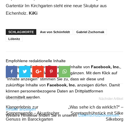
Gartentür Im Kirchgarten steht eine neue Skulptur aus
Eichenholz.
KiKi
SCHLAGWORTE
Ave von Schönfeldt
Gabriel Zschornak
Löbnitz
Empfohlene redaktionelle Inhalte
An dieser Stelle finden Sie externe Inhalte von
Facebook, Inc.
,
die unser redaktionelles Angebot ergänzen. Mit dem Klick auf
"Inhalte anzeigen" stimmen Sie zu, dass wir diese und
zukünftige Inhalte von
Facebook, Inc.
anzeigen dürfen. Damit
können personenbezogene Daten an Drittplattformen
übermittelt werden.
Vorheriger Artikel
Nächster Artikel
Klangerlebnis zur
„Was sehe ich da wirklich?“ –
Inhalte anzeigen
Sonnenwende – Akustischer
Sonntagsfrühstück mit Silke
Weitere Hinweise finden Sie in unseren
Datenschutzhinweisen
.
Genuss im Barockgarten
Silkeborg