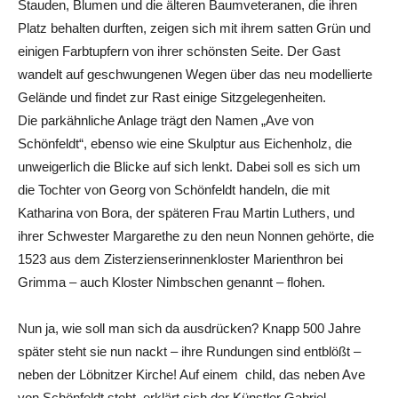
Stauden, Blumen und die älteren Baumveteranen, die ihren
Platz behalten durften, zeigen sich mit ihrem satten Grün und
einigen Farbtupfern von ihrer schönsten Seite. Der Gast
wandelt auf geschwungenen Wegen über das neu modellierte
Gelände und findet zur Rast einige Sitzgelegenheiten.
Die parkähnliche Anlage trägt den Namen „Ave von
Schönfeldt“, ebenso wie eine Skulptur aus Eichenholz, die
unweigerlich die Blicke auf sich lenkt. Dabei soll es sich um
die Tochter von Georg von Schönfeldt handeln, die mit
Katharina von Bora, der späteren Frau Martin Luthers, und
ihrer Schwester Margarethe zu den neun Nonnen gehörte, die
1523 aus dem Zisterzienserinnenkloster Marienthron bei
Grimma – auch Kloster Nimbschen genannt – flohen.
Nun ja, wie soll man sich da ausdrücken? Knapp 500 Jahre
später steht sie nun nackt – ihre Rundungen sind entblößt –
neben der Löbnitzer Kirche! Auf einem child, das neben Ave
von Schönfeldt steht, erklärt sich der Künstler Gabriel