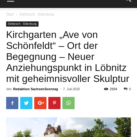
Start
Delitzsch - Eilenburg
Delitzsch - Eilenburg
Kirchgarten „Ave von
Schönfeldt“ – Ort der
Begegnung – Neuer
Anziehungspunkt in Löbnitz
mit geheimnisvoller Skulptur
Von
Redaktion SachsenSonntag
-
7. Juli 2020
2934
0