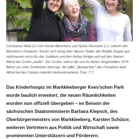
Constanze Weiß (l.) vom Verein Bärenherz und Sylvia Heumann (r.), Leiterin des
Bärenherz-Hospizes, freuen sich riesig über diesen Teddy, den Brigitte Ziegan aus
Holzhausen extra für das Jubiläum und den Anbau fertigte und auf den Namen
Alfred der Große „taufte“. Der Große, weil er die von ihr bisher hergestellten 1079
Bären um zehn Zentimeter überragt. Als stiller „Beobachter“ des Festaktes fand
Alfred bei den Gästen natürlich Aufmerksamkeit. Foto: T. T.
Das Kinderhospiz im Markkleeberger Kees’schen Park
wurde baulich erweitert, die neuen Räumlichkeiten
wurden nun offiziell übergeben – im Beisein der
sächsischen Staatsministerin Barbara Klepsch, des
Oberbürgermeisters von Markkleeberg, Karsten Schütze,
weiteren Vertretern aus Politik und Wirtschaft sowie
prominenten Unterstützern und Förderern.