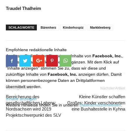
Traudel Thalheim
SCHLAGWORTE
Bärenherz
Kinderhospiz
Markkleeberg
Empfohlene redaktionelle Inhalte
An dieser Stelle finden Sie externe Inhalte von
Facebook, Inc.
,
die unser redaktionelles Angebot ergänzen. Mit dem Klick auf
"Inhalte anzeigen" stimmen Sie zu, dass wir diese und
zukünftige Inhalte von
Facebook, Inc.
anzeigen dürfen. Damit
können personenbezogene Daten an Drittplattformen
übermittelt werden.
Vorheriger Artikel
Nächster Artikel
Bereicherung des
Kleine Künstler schaffen
Inhalte anzeigen
gesellschaftlichen Lebens:
Großes: Kinder verschönerten
Weitere Hinweise finden Sie in unseren
Datenschutzhinweisen
.
Nordsachsen wird 2019
eine Bushaltestelle in Kyhna
Projektschwerpunkt des SLV