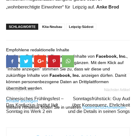
„wohnberechtigte Einwohner“ für Leipzig auf.
Anke Brod
SCHLAGWORTE
Kita-Neubau
Leipzig-Südost
Empfohlene redaktionelle Inhalte
An dieser Stelle finden Sie externe Inhalte von
Facebook, Inc.
,
die unser redaktionelles Angebot ergänzen. Mit dem Klick auf
"Inhalte anzeigen" stimmen Sie zu, dass wir diese und
zukünftige Inhalte von
Facebook, Inc.
anzeigen dürfen. Damit
können personenbezogene Daten an Drittplattformen
übermittelt werden.
Vorheriger Artikel
Nächster Artikel
Chinesisches Frühlingsfest –
Sonntagsfrühstück: Guy Aud
Inhalte anzeigen
Das Konfuzius-Institut lädt
über Konsequenz, Ehrlichkeit
Weitere Hinweise finden Sie in unseren
Datenschutzhinweisen
.
Sonntag ins Werk 2 ein
und die Details in seinen Songs