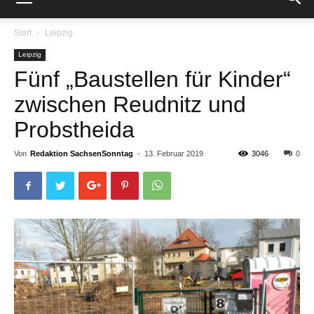
Start
Leipzig
Leipzig
Fünf „Baustellen für Kinder“
zwischen Reudnitz und
Probstheida
Von
Redaktion SachsenSonntag
-
13. Februar 2019
3046
0