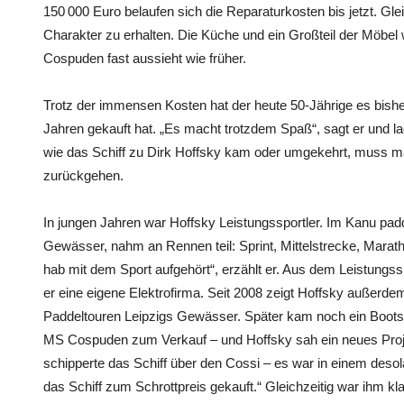
150 000 Euro belaufen sich die Reparaturkosten bis jetzt. Glei
Charakter zu erhalten. Die Küche und ein Großteil der Möbel
Cospuden fast aussieht wie früher.
Trotz der immensen Kosten hat der heute 50-Jährige es bisher 
Jahren gekauft hat. „Es macht trotzdem Spaß“, sagt er und l
wie das Schiff zu Dirk Hoffsky kam oder umgekehrt, muss ma
zurückgehen.
In jungen Jahren war Hoffsky Leistungssportler. Im Kanu padd
Gewässer, nahm an Rennen teil: Sprint, Mittelstrecke, Mara
hab mit dem Sport aufgehört“, erzählt er. Aus dem Leistungs
er eine eigene Elektrofirma. Seit 2008 zeigt Hoffsky außerde
Paddeltouren Leipzigs Gewässer. Später kam noch ein Boots
MS Cospuden zum Verkauf – und Hoffsky sah ein neues Proj
schipperte das Schiff über den Cossi – es war in einem desol
das Schiff zum Schrottpreis gekauft.“ Gleichzeitig war ihm kla