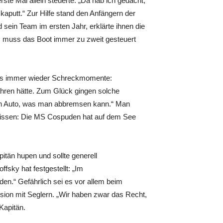
ste Mal allein steuerte: „Da hab ich gedacht,
kaputt.“ Zur Hilfe stand den Anfängern der
 sein Team im ersten Jahr, erklärte ihnen die
, muss das Boot immer zu zweit gesteuert
angs immer wieder Schreckmomente:
fahren hätte. Zum Glück gingen solche
 kein Auto, was man abbremsen kann.“ Man
wissen: Die MS Cospuden hat auf dem See
tän hupen und sollte generell
sky hat festgestellt: „Im
den.“ Gefährlich sei es vor allem beim
ision mit Seglern. „Wir haben zwar das Recht,
 Kapitän.