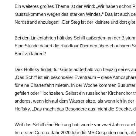
Ein weiteres großes Thema ist der Wind: „Wir haben schon 
rauszukommen wegen des starken Windes.“ Das ist auch de
Nordstrand anzulegen: „Der Steg ist der kleinste und dort gib
Bei den Linienfahrten hält das Schiff außerdem an der Bist
Eine Stunde dauert die Rundtour über den überschaubaren S
Boot zu fahren?
Dirk Hoffsky findet, für Gäste außerhalb von Leipzig sei es auf
„Das Schiff ist ein besonderer Eventraum – diese Atmosphäre
für eine Charterfahrt mieten. In der Woche kommen Busunt
gefeiert oder Hochzeiten. Selbst ein russischer Kirchenchor t
anderes, wenn ich auf dem Wasser sitze, als wenn ich in der 
Hoffsky. „Das macht das Besondere aus, nicht die Strecke, d
Weil das Schiff eine Heizung hat, wurde vor zwei Jahren auch 
Im ersten Corona-Jahr 2020 fuhr die MS Cospuden noch, aller