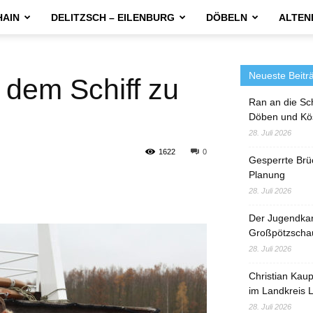
HAIN
DELITZSCH – EILENBURG
DÖBELN
ALTEN
Neueste Beitr
t dem Schiff zu
Ran an die Sc
Döben und Kö
28. Juli 2026
1622
0
Gesperrte Brü
Planung
28. Juli 2026
Der Jugendka
Großpötzscha
28. Juli 2026
Christian Kau
im Landkreis L
28. Juli 2026