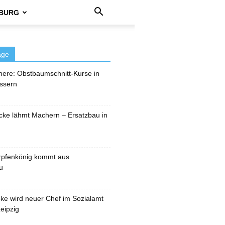
BURG
äge
here: Obstbaumschnitt-Kurse in
ssern
cke lähmt Machern – Ersatzbau in
rpfenkönig kommt aus
u
pke wird neuer Chef im Sozialamt
eipzig