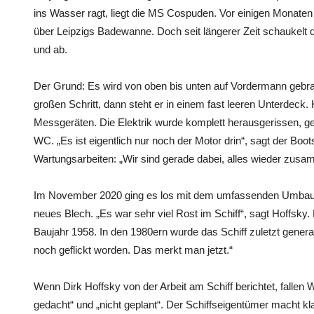
ins Wasser ragt, liegt die MS Cospuden. Vor einigen Monaten
über Leipzigs Badewanne. Doch seit längerer Zeit schaukelt
und ab.
Der Grund: Es wird von oben bis unten auf Vordermann gebra
großen Schritt, dann steht er in einem fast leeren Unterdeck.
Messgeräten. Die Elektrik wurde komplett herausgerissen, g
WC. „Es ist eigentlich nur noch der Motor drin“, sagt der Boot
Wartungsarbeiten: „Wir sind gerade dabei, alles wieder zus
Im November 2020 ging es los mit dem umfassenden Umbau:
neues Blech. „Es war sehr viel Rost im Schiff“, sagt Hoffsky
Baujahr 1958. In den 1980ern wurde das Schiff zuletzt general
noch geflickt worden. Das merkt man jetzt.“
Wenn Dirk Hoffsky von der Arbeit am Schiff berichtet, fallen W
gedacht“ und „nicht geplant“. Der Schiffseigentümer macht klar