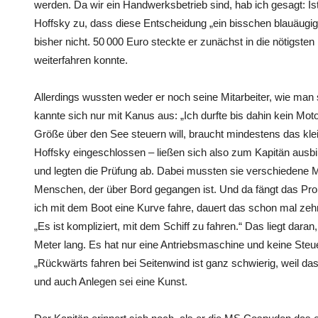
werden. Da wir ein Handwerksbetrieb sind, hab ich gesagt: I
Hoffsky zu, dass diese Entscheidung „ein bisschen blauäugi
bisher nicht. 50 000 Euro steckte er zunächst in die nötigste
weiterfahren konnte.
Allerdings wussten weder er noch seine Mitarbeiter, wie man s
kannte sich nur mit Kanus aus: „Ich durfte bis dahin kein Moto
Größe über den See steuern will, braucht mindestens das klei
Hoffsky eingeschlossen – ließen sich also zum Kapitän ausbil
und legten die Prüfung ab. Dabei mussten sie verschiedene M
Menschen, der über Bord gegangen ist. Und da fängt das Pro
ich mit dem Boot eine Kurve fahre, dauert das schon mal zeh
„Es ist kompliziert, mit dem Schiff zu fahren.“ Das liegt daran
Meter lang. Es hat nur eine Antriebsmaschine und keine Steuer
„Rückwärts fahren bei Seitenwind ist ganz schwierig, weil das
und auch Anlegen sei eine Kunst.