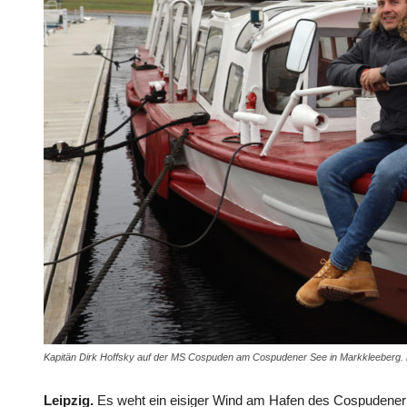
Kapitän Dirk Hoffsky auf der MS Cospuden am Cospudener See in Markkleeberg.
Leipzig.
Es weht ein eisiger Wind am Hafen des Cospudener