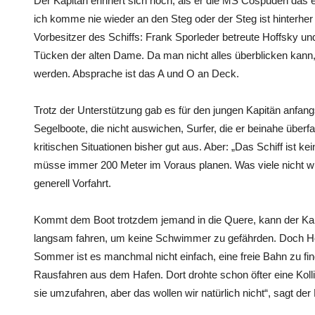
Der Kapitän erinnert sich noch, als er die MS Cospuden das er
ich komme nie wieder an den Steg oder der Steg ist hinterher 
Vorbesitzer des Schiffs: Frank Sporleder betreute Hoffsky und
Tücken der alten Dame. Da man nicht alles überblicken kann
werden. Absprache ist das A und O an Deck.
Trotz der Unterstützung gab es für den jungen Kapitän anf
Segelboote, die nicht auswichen, Surfer, die er beinahe über
kritischen Situationen bisher gut aus. Aber: „Das Schiff ist
müsse immer 200 Meter im Voraus planen. Was viele nicht 
generell Vorfahrt.
Kommt dem Boot trotzdem jemand in die Quere, kann der Kapi
langsam fahren, um keine Schwimmer zu gefährden. Doch Hoff
Sommer ist es manchmal nicht einfach, eine freie Bahn zu fin
Rausfahren aus dem Hafen. Dort drohte schon öfter eine Koll
sie umzufahren, aber das wollen wir natürlich nicht“, sagt der