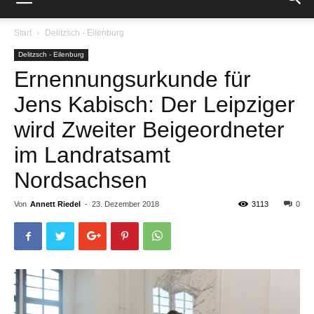
Start
Delitzsch - Eilenburg
Delitzsch - Eilenburg
Ernennungsurkunde für
Jens Kabisch: Der Leipziger
wird Zweiter Beigeordneter
im Landratsamt
Nordsachsen
Von
Annett Riedel
-
23. Dezember 2018
3113
0