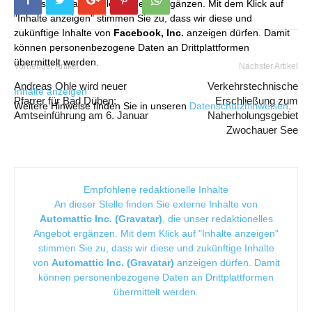
die unser redaktionelles Angebot ergänzen. Mit dem Klick auf
"Inhalte anzeigen" stimmen Sie zu, dass wir diese und
zukünftige Inhalte von
Facebook, Inc.
anzeigen dürfen. Damit
können personenbezogene Daten an Drittplattformen
übermittelt werden.
Vorheriger Artikel
Nächster Artikel
Andreas Ohle wird neuer
Verkehrstechnische
Inhalte anzeigen
Pfarrer für Bad Düben:
Erschließung zum
Weitere Hinweise finden Sie in unseren
Datenschutzhinweisen
.
Amtseinführung am 6. Januar
Naherholungsgebiet
Zwochauer See
Empfohlene redaktionelle Inhalte
An dieser Stelle finden Sie externe Inhalte von
Automattic Inc. (Gravatar)
, die unser redaktionelles
Angebot ergänzen. Mit dem Klick auf "Inhalte anzeigen"
stimmen Sie zu, dass wir diese und zukünftige Inhalte
von
Automattic Inc. (Gravatar)
anzeigen dürfen. Damit
können personenbezogene Daten an Drittplattformen
übermittelt werden.