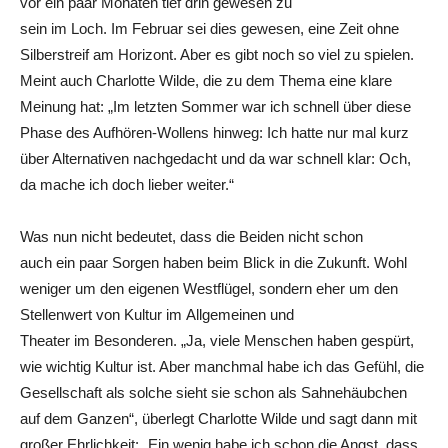
vor ein paar Monaten tief drin gewesen zu
sein im Loch. Im Februar sei dies gewesen, eine Zeit ohne
Silberstreif am Horizont. Aber es gibt noch so viel zu spielen.
Meint auch Charlotte Wilde, die zu dem Thema eine klare
Meinung hat: „Im letzten Sommer war ich schnell über diese
Phase des Aufhören-Wollens hinweg: Ich hatte nur mal kurz
über Alternativen nachgedacht und da war schnell klar: Och,
da mache ich doch lieber weiter.“
Was nun nicht bedeutet, dass die Beiden nicht schon
auch ein paar Sorgen haben beim Blick in die Zukunft. Wohl
weniger um den eigenen Westflügel, sondern eher um den
Stellenwert von Kultur im Allgemeinen und
Theater im Besonderen. „Ja, viele Menschen haben gespürt,
wie wichtig Kultur ist. Aber manchmal habe ich das Gefühl, die
Gesellschaft als solche sieht sie schon als Sahnehäubchen
auf dem Ganzen“, überlegt Charlotte Wilde und sagt dann mit
großer Ehrlichkeit: „Ein wenig habe ich schon die Angst, dass