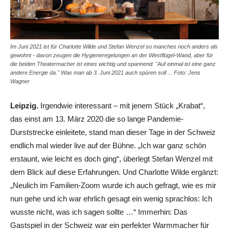
Im Juni 2021 ist für Charlotte Wilde und Stefan Wenzel so manches noch anders als
gewohnt - davon zeugen die Hygieneregelungen an der Westflügel-Wand, aber für
die beiden Theatermacher ist eines wichtig und spannend: "Auf einmal ist eine ganz
andere Energie da." Was man ab 3. Juni 2021 auch spüren soll ... Foto: Jens
Wagner
Leipzig.
Irgendwie interessant – mit jenem Stück „Krabat“,
das einst am 13. März 2020 die so lange Pandemie-
Durststrecke einleitete, stand man dieser Tage in der Schweiz
endlich mal wieder live auf der Bühne. „Ich war ganz schön
erstaunt, wie leicht es doch ging“, überlegt Stefan Wenzel mit
dem Blick auf diese Erfahrungen. Und Charlotte Wilde ergänzt:
„Neulich im Familien-Zoom wurde ich auch gefragt, wie es mir
nun gehe und ich war ehrlich gesagt ein wenig sprachlos: Ich
wusste nicht, was ich sagen sollte …“ Immerhin: Das
Gastspiel in der Schweiz war ein perfekter Warmmacher für