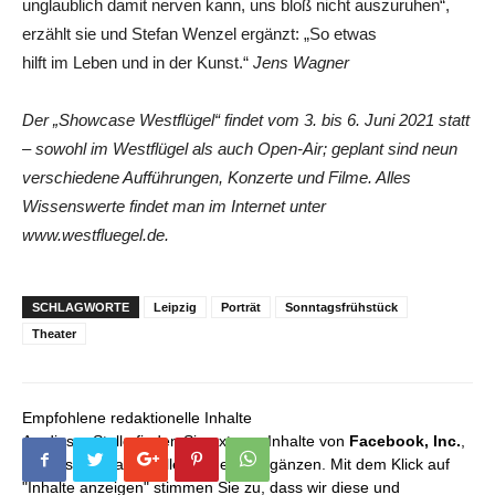
unglaublich damit nerven kann, uns bloß nicht auszuruhen“,
erzählt sie und Stefan Wenzel ergänzt: „So etwas
hilft im Leben und in der Kunst.“
Jens Wagner
Der „Showcase Westflügel“ findet vom 3. bis 6. Juni 2021 statt
– sowohl im Westflügel als auch Open-Air; geplant sind neun
verschiedene Aufführungen, Konzerte und Filme. Alles
Wissenswerte findet man im Internet unter
www.westfluegel.de.
SCHLAGWORTE
Leipzig
Porträt
Sonntagsfrühstück
Theater
Empfohlene redaktionelle Inhalte
An dieser Stelle finden Sie externe Inhalte von
Facebook, Inc.
,
die unser redaktionelles Angebot ergänzen. Mit dem Klick auf
"Inhalte anzeigen" stimmen Sie zu, dass wir diese und