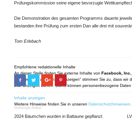
Prüfungskommission seine eigene bevorzugte Wettkampftechn
Die Demonstration des gesamten Programms dauerte jeweils 
bestanden ihre Prüfung zum ersten Dan alle drei mit souverän
Tom Erlebach
Empfohlene redaktionelle Inhalte
An dieser Stelle finden Sie externe Inhalte von
Facebook, Inc.
Mit dem Klick auf "Inhalte anzeigen" stimmen Sie zu, dass wir 
Inc.
anzeigen dürfen. Damit können personenbezogene Daten an
Inhalte anzeigen
Weitere Hinweise finden Sie in unseren
Datenschutzhinweisen
.
Vorheriger Artikel
2024 Bäumchen wurden in Battaune gepflanzt
LV