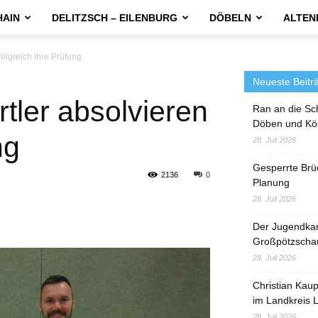
HAIN
DELITZSCH – EILENBURG
DÖBELN
ALTEN
folgreich ihre Prüfung
Neueste Beitr
tler absolvieren
Ran an die Sc
Döben und Kö
ng
28. Juli 2026
Gesperrte Brü
2136
0
Planung
28. Juli 2026
Der Jugendka
Großpötzscha
28. Juli 2026
Christian Kau
im Landkreis L
28. Juli 2026