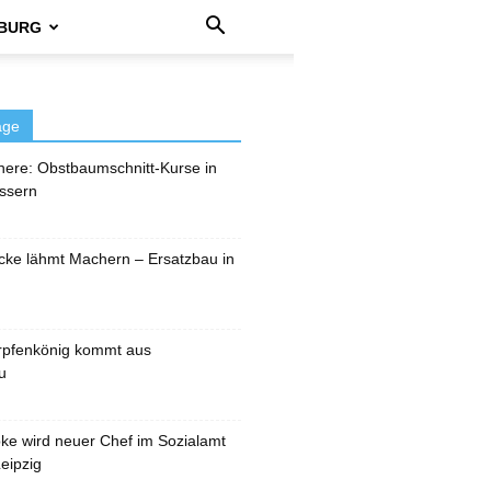
BURG
äge
here: Obstbaumschnitt-Kurse in
ssern
cke lähmt Machern – Ersatzbau in
rpfenkönig kommt aus
u
pke wird neuer Chef im Sozialamt
eipzig