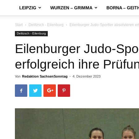
LEIPZIG
WURZEN – GRIMMA
BORNA – GEIT
Start
Delitzsch - Eilenburg
Eilenburger Judo-Sportler absolvieren er
Delitzsch - Eilenburg
Eilenburger Judo-Spor
erfolgreich ihre Prüfu
Von
Redaktion SachsenSonntag
-
4. Dezember 2023