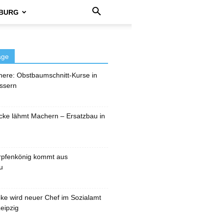
BURG
äge
here: Obstbaumschnitt-Kurse in
ssern
cke lähmt Machern – Ersatzbau in
rpfenkönig kommt aus
u
pke wird neuer Chef im Sozialamt
eipzig