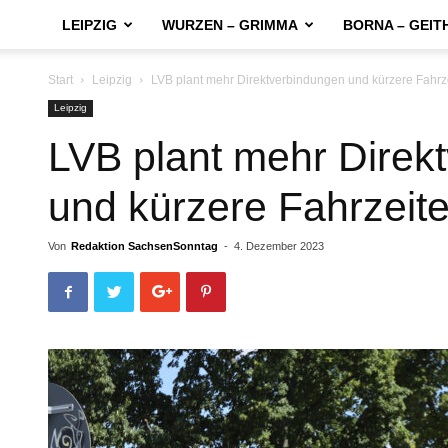
LEIPZIG
WURZEN – GRIMMA
BORNA – GEIT
Start
Leipzig
LVB plant mehr Direktverbindungen und kürzere Fahrz
Leipzig
LVB plant mehr Direk
und kürzere Fahrzeit
Von
Redaktion SachsenSonntag
-
4. Dezember 2023