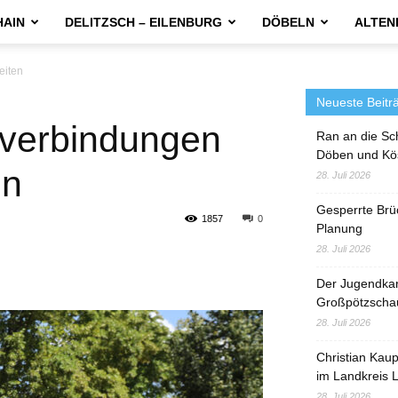
HAIN
DELITZSCH – EILENBURG
DÖBELN
ALTEN
eiten
Neueste Beitr
tverbindungen
Ran an die Sc
Döben und Kö
en
28. Juli 2026
Gesperrte Brü
1857
0
Planung
28. Juli 2026
Der Jugendka
Großpötzscha
28. Juli 2026
Christian Kau
im Landkreis L
28. Juli 2026