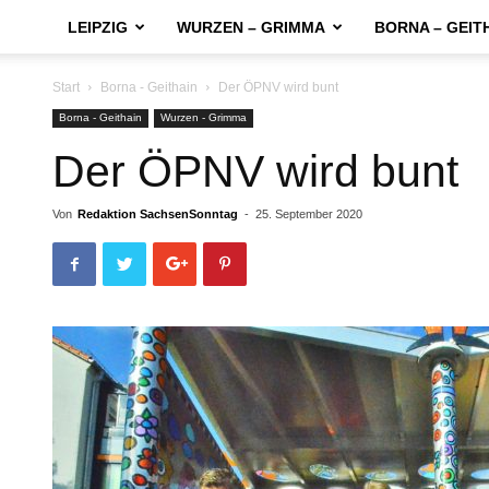
LEIPZIG
WURZEN – GRIMMA
BORNA – GEIT
Start
Borna - Geithain
Der ÖPNV wird bunt
Borna - Geithain
Wurzen - Grimma
Der ÖPNV wird bunt
Von
Redaktion SachsenSonntag
-
25. September 2020