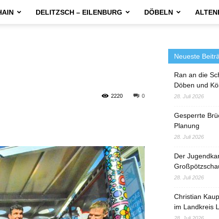
HAIN
DELITZSCH – EILENBURG
DÖBELN
ALTEN
Neueste Beitr
Ran an die Sc
Döben und Kö
2220
0
28. Juli 2026
Gesperrte Brü
Planung
28. Juli 2026
Der Jugendka
Großpötzscha
28. Juli 2026
Christian Kau
im Landkreis L
28. Juli 2026