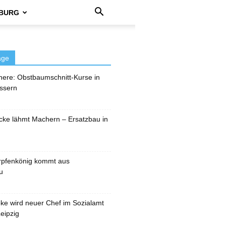
BURG
äge
here: Obstbaumschnitt-Kurse in
ssern
cke lähmt Machern – Ersatzbau in
rpfenkönig kommt aus
u
pke wird neuer Chef im Sozialamt
eipzig