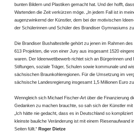
bunten Bildern und Plastiken gemacht hat. Und der hofft, da
Wartenden die Zeit verkürzen möge. „In jedem Fall ist in meine
augenzwinkernd der Künstler, dem bei der motivischen Ideen
der Schülerinnen und Schüler des Brandiser Gymnasiums zut
Die Brandiser Bushaltestelle gehört zu jenen im Rahmen d
613 Projekten, die von einer Jury aus insgesamt 1520 eing
waren. Der Ideenwettbewerb richtet sich an Bürgerinnen und
Stiftungen, soziale Träger, Schulen sowie kommunale und wis
sächsischen Braunkohleregionen. Für die Umsetzung im verg
sächsische Landesregierung insgesamt 1,5 Millionen Euro zur
Wenngleich sich Michael Fischer-Art über die Finanzierung di
Gedanken zu machen brauchte, so sah sich der Künstler mit H
„Ich hätte nie gedacht, dass es in Deutschland so kompliziert 
kleinste bauliche Veränderung ist mit einem Riesenaufwand i
Seiten füllt.“
Roger Dietze