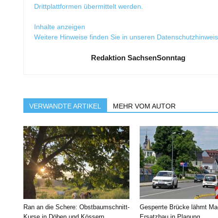
Drittplattformen übermittelt werden.
Inhalte anzeigen
Weitere Hinweise finden Sie in unseren
Datenschutzhinwei
Redaktion SachsenSonntag
VERWANDTE ARTIKEL
MEHR VOM AUTOR
Ran an die Schere: Obstbaumschnitt-
Gesperrte Brücke lähmt Ma
Kurse in Döben und Kössern
Ersatzbau in Planung