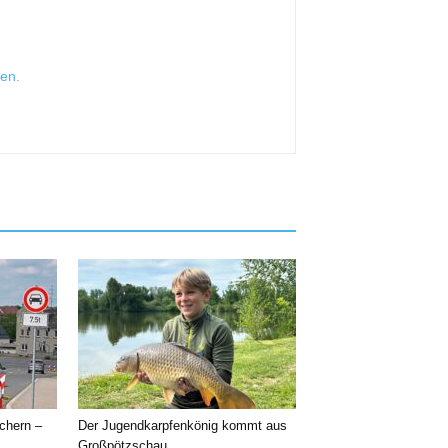
sen
.
chern –
Der Jugendkarpfenkönig kommt aus
Großpötzschau