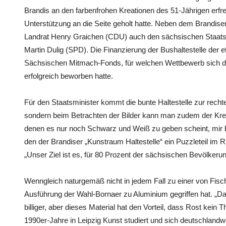
Brandis an den farbenfrohen Kreationen des 51-Jährigen erfr
Unterstützung an die Seite geholt hatte. Neben dem Brandis
Landrat Henry Graichen (CDU) auch den sächsischen Staatsmin
Martin Dulig (SPD). Die Finanzierung der Bushaltestelle der 
Sächsischen Mitmach-Fonds, für welchen Wettbewerb sich die
erfolgreich beworben hatte.
Für den Staatsminister kommt die bunte Haltestelle zur rechten
sondern beim Betrachten der Bilder kann man zudem der Kreativ
denen es nur noch Schwarz und Weiß zu geben scheint, mir be
den der Brandiser „Kunstraum Haltestelle“ ein Puzzleteil im 
„Unser Ziel ist es, für 80 Prozent der sächsischen Bevölk
Wenngleich naturgemäß nicht in jedem Fall zu einer von Fische
Ausführung der Wahl-Bornaer zu Aluminium gegriffen hat. „D
billiger, aber dieses Material hat den Vorteil, dass Rost kein 
1990er-Jahre in Leipzig Kunst studiert und sich deutschland