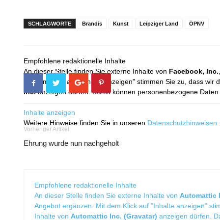
SCHLAGWORTE
Brandis
Kunst
Leipziger Land
ÖPNV
Empfohlene redaktionelle Inhalte
An dieser Stelle finden Sie externe Inhalte von
Facebook, Inc.
Mit dem Klick auf "Inhalte anzeigen" stimmen Sie zu, dass wir 
Inc.
anzeigen dürfen. Damit können personenbezogene Daten an
Inhalte anzeigen
Weitere Hinweise finden Sie in unseren
Datenschutzhinweisen
.
Vorheriger Artikel
Ehrung wurde nun nachgeholt
Empfohlene redaktionelle Inhalte
An dieser Stelle finden Sie externe Inhalte von
Automattic I
Angebot ergänzen. Mit dem Klick auf "Inhalte anzeigen" sti
Inhalte von
Automattic Inc. (Gravatar)
anzeigen dürfen. 