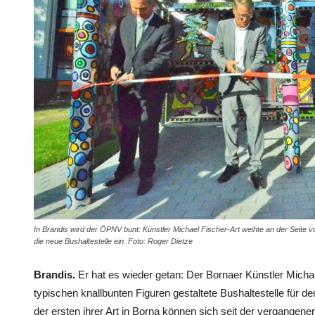
In Brandis wird der ÖPNV bunt: Künstler Michael Fischer-Art weihte an der Seite 
die neue Bushaltestelle ein. Foto: Roger Dietze
Brandis.
Er hat es wieder getan: Der Bornaer Künstler Michae
typischen knallbunten Figuren gestaltete Bushaltestelle für d
der ersten ihrer Art in Borna können sich seit der vergange