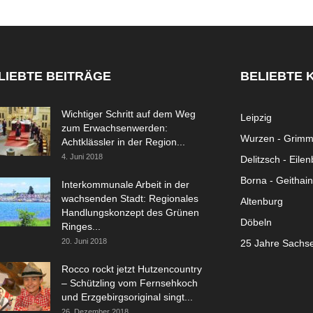
LIEBTE BEITRÄGE
BELIEBTE 
Wichtiger Schritt auf dem Weg
Leipzig
zum Erwachsenwerden:
Wurzen - Grim
Achtklässler in der Region...
4. Juni 2018
Delitzsch - Eile
Borna - Geithain
Interkommunale Arbeit in der
wachsenden Stadt: Regionales
Altenburg
Handlungskonzept des Grünen
Döbeln
Ringes...
20. Juni 2018
25 Jahre Sachs
Rocco rockt jetzt Hutzencountry
– Schützling vom Fernsehkoch
und Erzgebirgsoriginal singt...
26. Dezember 2018