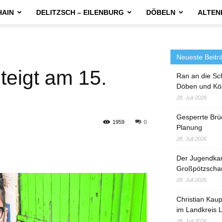
HAIN
DELITZSCH – EILENBURG
DÖBELN
ALTEN
Neueste Beitr
teigt am 15.
Ran an die Sc
Döben und Kö
28. Juli 2026
Gesperrte Brü
1959
0
Planung
28. Juli 2026
Der Jugendka
Großpötzscha
28. Juli 2026
Christian Kau
im Landkreis L
28. Juli 2026