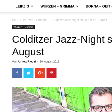
LEIPZIG
WURZEN – GRIMMA
BORNA – GEIT
Start
Wurzen - Grimma
Colditzer Jazz-Night steigt am 15. August
Wurzen - Grimma
Colditzer Jazz-Night s
August
Von
Annett Riedel
-
10. August 2019