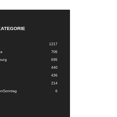
KATEGORIE
1217
ma
706
nburg
695
440
436
214
enSonntag
6