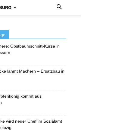
BURG
äge
here: Obstbaumschnitt-Kurse in
ssern
cke lähmt Machern – Ersatzbau in
rpfenkönig kommt aus
u
pke wird neuer Chef im Sozialamt
eipzig