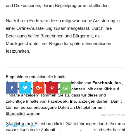
und Diskussionen, die im Begleitprogramm stattfinden.
Nach ihrem Ende wird die so mitgewachsene Ausstellung in
einer Online-Ausstellung zusammengefasst. Durch Ihre
Beteiligung helfen Bürgerinnen und Bürger mit, die
Musikgeschichte ihrer Region für spätere Generationen
festzuhalten.
Empfohlene redaktionelle Inhalte
An dieser Stelle finden Sie externe Inhalte von
Facebook, Inc.
,
die unser redaktionelles Angebot ergänzen. Mit dem Klick auf
"Inhalte anzeigen" stimmen Sie zu, dass wir diese und
zukünftige Inhalte von
Facebook, Inc.
anzeigen dürfen. Damit
können personenbezogene Daten an Drittplattformen
übermittelt werden.
Vorheriger Artikel
Nächster Artikel
Stadtbibliothek Altenburg blickt
Gästeführungen durch Grimma
Inhalte anzeigen
optimistisch in die Zukunft
sind sehr beliebt