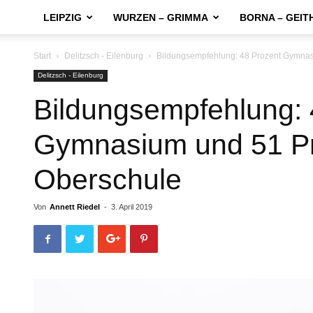
LEIPZIG
WURZEN – GRIMMA
BORNA – GEIT
Start
Delitzsch - Eilenburg
Bildungsempfehlung: 48 Prozent Gymnas
Delitzsch - Eilenburg
Bildungsempfehlung: 
Gymnasium und 51 P
Oberschule
Von
Annett Riedel
-
3. April 2019