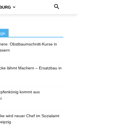
BURG
äge
here: Obstbaumschnitt-Kurse in
ssern
cke lähmt Machern – Ersatzbau in
rpfenkönig kommt aus
u
pke wird neuer Chef im Sozialamt
eipzig