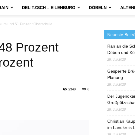
HAIN
DELITZSCH – EILENBURG
DÖBELN
ALTEN
ium und 51 Prozent Oberschule
Neueste Beitr
48 Prozent
Ran an die Sc
Döben und Kö
rozent
28. Juli 2026
Gesperrte Brü
Planung
28. Juli 2026
2348
0
Der Jugendka
Großpötzscha
28. Juli 2026
Christian Kau
im Landkreis L
28. Juli 2026