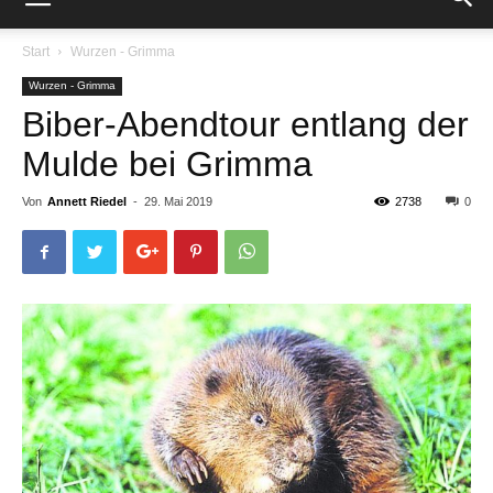
Start
Wurzen - Grimma
Wurzen - Grimma
Biber-Abendtour entlang der
Mulde bei Grimma
Von
Annett Riedel
-
29. Mai 2019
2738
0