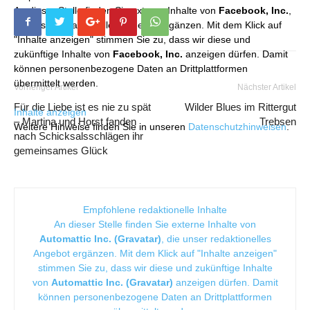
An dieser Stelle finden Sie externe Inhalte von
Facebook, Inc.
,
die unser redaktionelles Angebot ergänzen. Mit dem Klick auf
"Inhalte anzeigen" stimmen Sie zu, dass wir diese und
zukünftige Inhalte von
Facebook, Inc.
anzeigen dürfen. Damit
können personenbezogene Daten an Drittplattformen
übermittelt werden.
Vorheriger Artikel
Nächster Artikel
Für die Liebe ist es nie zu spät
Wilder Blues im Rittergut
Inhalte anzeigen
– Martina und Horst fanden
Trebsen
Weitere Hinweise finden Sie in unseren
Datenschutzhinweisen
.
nach Schicksalsschlägen ihr
gemeinsames Glück
Empfohlene redaktionelle Inhalte
An dieser Stelle finden Sie externe Inhalte von
Automattic Inc. (Gravatar)
, die unser redaktionelles
Angebot ergänzen. Mit dem Klick auf "Inhalte anzeigen"
stimmen Sie zu, dass wir diese und zukünftige Inhalte
von
Automattic Inc. (Gravatar)
anzeigen dürfen. Damit
können personenbezogene Daten an Drittplattformen