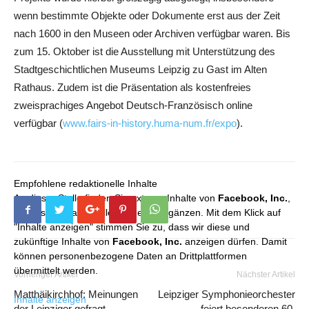
wenn bestimmte Objekte oder Dokumente erst aus der Zeit
nach 1600 in den Museen oder Archiven verfügbar waren. Bis
zum 15. Oktober ist die Ausstellung mit Unterstützung des
Stadtgeschichtlichen Museums Leipzig zu Gast im Alten
Rathaus. Zudem ist die Präsentation als kostenfreies
zweisprachiges Angebot Deutsch-Französisch online
verfügbar (
www.fairs-in-history.huma-num.fr/expo
).
Empfohlene redaktionelle Inhalte
An dieser Stelle finden Sie externe Inhalte von
Facebook, Inc.
,
die unser redaktionelles Angebot ergänzen. Mit dem Klick auf
"Inhalte anzeigen" stimmen Sie zu, dass wir diese und
zukünftige Inhalte von
Facebook, Inc.
anzeigen dürfen. Damit
können personenbezogene Daten an Drittplattformen
übermittelt werden.
Vorheriger Artikel
Nächster Artikel
Matthäikirchhof: Meinungen
Leipziger Symphonieorchester
Inhalte anzeigen
der Leipziger gefragt
feiert besonderen 60.