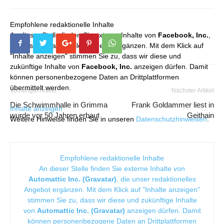
Empfohlene redaktionelle Inhalte
An dieser Stelle finden Sie externe Inhalte von
Facebook, Inc.
,
die unser redaktionelles Angebot ergänzen. Mit dem Klick auf
"Inhalte anzeigen" stimmen Sie zu, dass wir diese und
zukünftige Inhalte von
Facebook, Inc.
anzeigen dürfen. Damit
können personenbezogene Daten an Drittplattformen
übermittelt werden.
Vorheriger Artikel
Nächster Artikel
Die Schwimmhalle in Grimma
Frank Goldammer liest in
Inhalte anzeigen
wurde vor 50 Jahren erbaut
Geithain
Weitere Hinweise finden Sie in unseren
Datenschutzhinweisen
.
Empfohlene redaktionelle Inhalte
An dieser Stelle finden Sie externe Inhalte von
Automattic Inc. (Gravatar)
, die unser redaktionelles
Angebot ergänzen. Mit dem Klick auf "Inhalte anzeigen"
stimmen Sie zu, dass wir diese und zukünftige Inhalte
von
Automattic Inc. (Gravatar)
anzeigen dürfen. Damit
können personenbezogene Daten an Drittplattformen