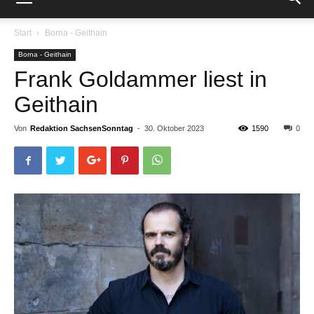
Start
Borna - Geithain
Borna - Geithain
Frank Goldammer liest in
Geithain
Von
Redaktion SachsenSonntag
-
30. Oktober 2023
1590
0