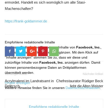
ermordet. Handelt es sich womöglich um alte Stasi-
Machenschaften?
https://frank-goldammer.de
Empfohlene redaktionelle Inhalte
An dieser Stelle finden Sie externe Inhalte von
Facebook, Inc.
,
die unser redaktionelles Angebot ergänzen. Mit dem Klick auf
"Inhalte anzeigen" stimmen Sie zu, dass wir diese und
zukünftige Inhalte von
Facebook, Inc.
anzeigen dürfen. Damit
können personenbezogene Daten an Drittplattformen
übermittelt werden.
Vorheriger Artikel
Nächster Artikel
Acrylmalerei im Landratsamt in
Chefrestaurator Rüdiger Beck
Inhalte anzeigen
Delitzsch
liebt die Alten Meister
Weitere Hinweise finden Sie in unseren
Datenschutzhinweisen
.
Empfohlene redaktionelle Inhalte