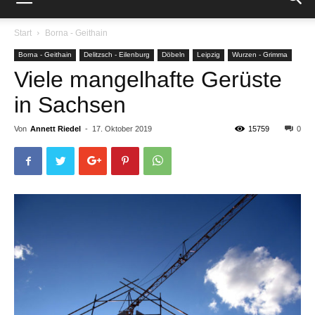
Start
Borna - Geithain
Borna - Geithain
Delitzsch - Eilenburg
Döbeln
Leipzig
Wurzen - Grimma
Viele mangelhafte Gerüste
in Sachsen
Von
Annett Riedel
-
17. Oktober 2019
15759
0