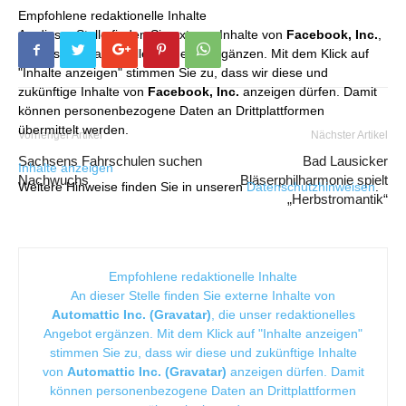
Empfohlene redaktionelle Inhalte
An dieser Stelle finden Sie externe Inhalte von
Facebook, Inc.
,
die unser redaktionelles Angebot ergänzen. Mit dem Klick auf
"Inhalte anzeigen" stimmen Sie zu, dass wir diese und
zukünftige Inhalte von
Facebook, Inc.
anzeigen dürfen. Damit
können personenbezogene Daten an Drittplattformen
übermittelt werden.
Vorheriger Artikel
Nächster Artikel
Sachsens Fahrschulen suchen
Bad Lausicker
Inhalte anzeigen
Nachwuchs
Bläserphilharmonie spielt
Weitere Hinweise finden Sie in unseren
Datenschutzhinweisen
.
„Herbstromantik“
Empfohlene redaktionelle Inhalte
An dieser Stelle finden Sie externe Inhalte von
Automattic Inc. (Gravatar)
, die unser redaktionelles
Angebot ergänzen. Mit dem Klick auf "Inhalte anzeigen"
stimmen Sie zu, dass wir diese und zukünftige Inhalte
von
Automattic Inc. (Gravatar)
anzeigen dürfen. Damit
können personenbezogene Daten an Drittplattformen