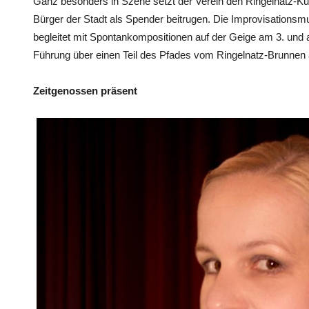
Ganz besonders in Szene setzt der Verein den Ringelnatz-K
Bürger der Stadt als Spender beitrugen. Die Improvisationsmu
begleitet mit Spontankompositionen auf der Geige am 3. und 
Führung über einen Teil des Pfades vom Ringelnatz-Brunnen
Zeitgenossen präsent