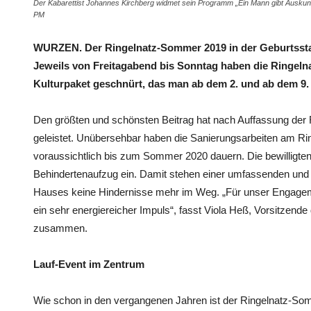
Der Kabarettist Johannes Kirchberg widmet sein Programm „Ein Mann gibt Auskunf
PM
WURZEN. Der Ringelnatz-Sommer 2019 in der Geburtsstadt
Jeweils von Freitagabend bis Sonntag haben die Ringeln
Kulturpaket geschnürt, das man ab dem 2. und ab dem 9.
Den größten und schönsten Beitrag hat nach Auffassung der 
geleistet. Unübersehbar haben die Sanierungsarbeiten am R
voraussichtlich bis zum Sommer 2020 dauern. Die bewilligte
Behindertenaufzug ein. Damit stehen einer umfassenden und b
Hauses keine Hindernisse mehr im Weg. „Für unser Engagem
ein sehr energiereicher Impuls“, fasst Viola Heß, Vorsitzend
zusammen.
Lauf-Event im Zentrum
Wie schon in den vergangenen Jahren ist der Ringelnatz-S