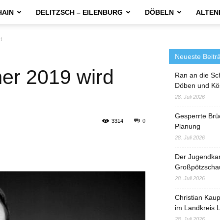
HAIN
DELITZSCH – EILENBURG
DÖBELN
ALTEN
d
Neueste Beitr
er 2019 wird
Ran an die Sc
Döben und Kö
28. Juli 2026
Gesperrte Brü
3314
0
Planung
28. Juli 2026
Der Jugendka
Großpötzscha
28. Juli 2026
Christian Kau
im Landkreis L
28. Juli 2026