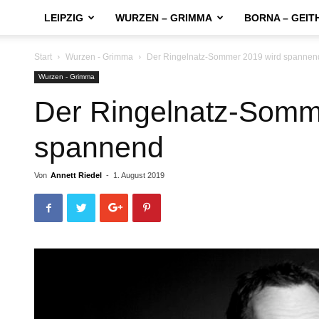
LEIPZIG
WURZEN – GRIMMA
BORNA – GEIT
Start
Wurzen - Grimma
Der Ringelnatz-Sommer 2019 wird spannen
Wurzen - Grimma
Der Ringelnatz-Somm
spannend
Von
Annett Riedel
-
1. August 2019