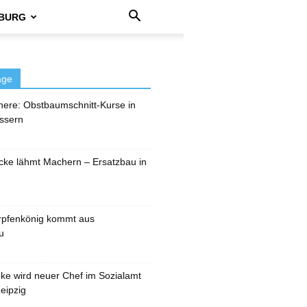
BURG
äge
here: Obstbaumschnitt-Kurse in
ssern
cke lähmt Machern – Ersatzbau in
rpfenkönig kommt aus
u
pke wird neuer Chef im Sozialamt
eipzig