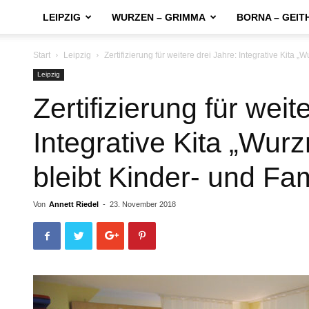
LEIPZIG
WURZEN – GRIMMA
BORNA – GEIT
Start
Leipzig
Zertifizierung für weitere drei Jahre: Integrative Kita „W
Leipzig
Zertifizierung für weit
Integrative Kita „Wur
bleibt Kinder- und Fa
Von
Annett Riedel
-
23. November 2018