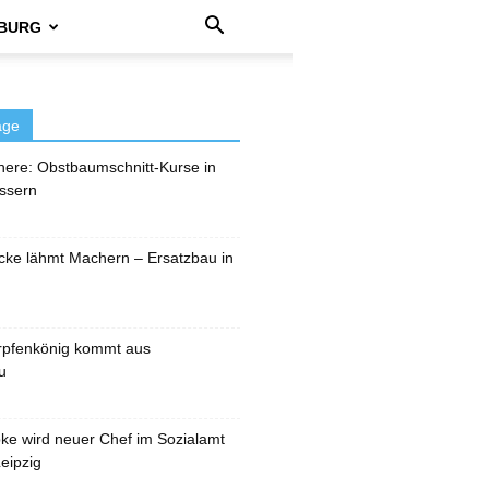
BURG
äge
here: Obstbaumschnitt-Kurse in
ssern
cke lähmt Machern – Ersatzbau in
rpfenkönig kommt aus
u
pke wird neuer Chef im Sozialamt
eipzig