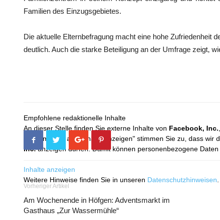
Familien des Einzugsgebietes.
Die aktuelle Elternbefragung macht eine hohe Zufriedenheit de
deutlich. Auch die starke Beteiligung an der Umfrage zeigt, w
Empfohlene redaktionelle Inhalte
An dieser Stelle finden Sie externe Inhalte von
Facebook, Inc.
Mit dem Klick auf "Inhalte anzeigen" stimmen Sie zu, dass wir 
Inc.
anzeigen dürfen. Damit können personenbezogene Daten an
Inhalte anzeigen
Weitere Hinweise finden Sie in unseren
Datenschutzhinweisen
.
Vorheriger Artikel
Am Wochenende in Höfgen: Adventsmarkt im
Gasthaus „Zur Wassermühle“