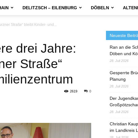
HAIN
DELITZSCH – EILENBURG
DÖBELN
ALTEN
urzner Straße“ bleibt Kinder- und...
Neueste Beitr
ere drei Jahre:
Ran an die Sc
Döben und Kö
zner Straße“
28. Juli 2026
Gesperrte Brü
milienzentrum
Planung
28. Juli 2026
2619
0
Der Jugendka
Großpötzscha
28. Juli 2026
Christian Kau
im Landkreis L
28. Juli 2026