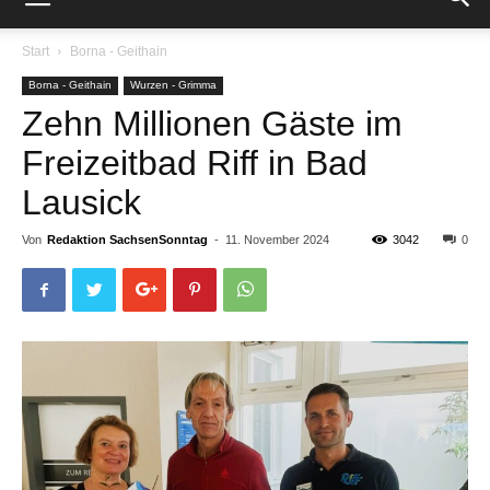
Start
Borna - Geithain
Borna - Geithain
Wurzen - Grimma
Zehn Millionen Gäste im
Freizeitbad Riff in Bad
Lausick
Von
Redaktion SachsenSonntag
-
11. November 2024
3042
0