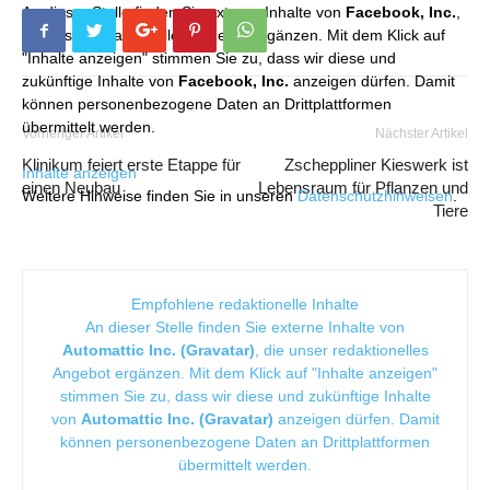
An dieser Stelle finden Sie externe Inhalte von
Facebook, Inc.
,
die unser redaktionelles Angebot ergänzen. Mit dem Klick auf
"Inhalte anzeigen" stimmen Sie zu, dass wir diese und
zukünftige Inhalte von
Facebook, Inc.
anzeigen dürfen. Damit
können personenbezogene Daten an Drittplattformen
übermittelt werden.
Vorheriger Artikel
Nächster Artikel
Klinikum feiert erste Etappe für
Zscheppliner Kieswerk ist
Inhalte anzeigen
einen Neubau
Lebensraum für Pflanzen und
Weitere Hinweise finden Sie in unseren
Datenschutzhinweisen
.
Tiere
Empfohlene redaktionelle Inhalte
An dieser Stelle finden Sie externe Inhalte von
Automattic Inc. (Gravatar)
, die unser redaktionelles
Angebot ergänzen. Mit dem Klick auf "Inhalte anzeigen"
stimmen Sie zu, dass wir diese und zukünftige Inhalte
von
Automattic Inc. (Gravatar)
anzeigen dürfen. Damit
können personenbezogene Daten an Drittplattformen
übermittelt werden.