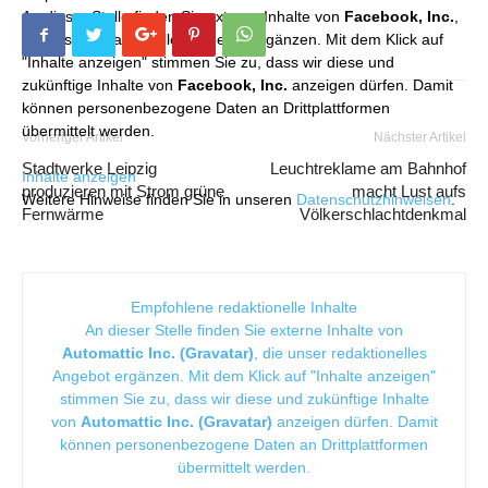
An dieser Stelle finden Sie externe Inhalte von
Facebook, Inc.
,
die unser redaktionelles Angebot ergänzen. Mit dem Klick auf
"Inhalte anzeigen" stimmen Sie zu, dass wir diese und
zukünftige Inhalte von
Facebook, Inc.
anzeigen dürfen. Damit
können personenbezogene Daten an Drittplattformen
übermittelt werden.
Vorheriger Artikel
Nächster Artikel
Stadtwerke Leipzig
Leuchtreklame am Bahnhof
Inhalte anzeigen
produzieren mit Strom grüne
macht Lust aufs
Weitere Hinweise finden Sie in unseren
Datenschutzhinweisen
.
Fernwärme
Völkerschlachtdenkmal
Empfohlene redaktionelle Inhalte
An dieser Stelle finden Sie externe Inhalte von
Automattic Inc. (Gravatar)
, die unser redaktionelles
Angebot ergänzen. Mit dem Klick auf "Inhalte anzeigen"
stimmen Sie zu, dass wir diese und zukünftige Inhalte
von
Automattic Inc. (Gravatar)
anzeigen dürfen. Damit
können personenbezogene Daten an Drittplattformen
übermittelt werden.