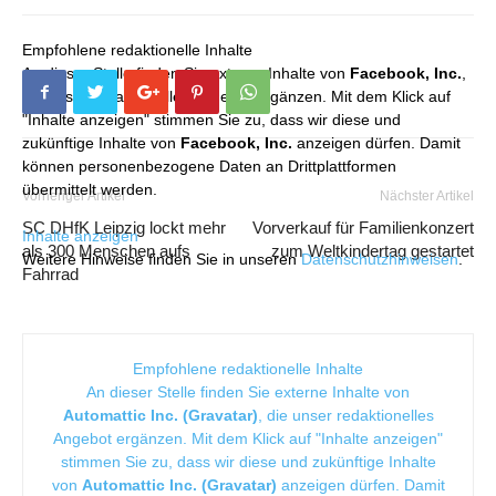
Empfohlene redaktionelle Inhalte
An dieser Stelle finden Sie externe Inhalte von
Facebook, Inc.
,
die unser redaktionelles Angebot ergänzen. Mit dem Klick auf
"Inhalte anzeigen" stimmen Sie zu, dass wir diese und
zukünftige Inhalte von
Facebook, Inc.
anzeigen dürfen. Damit
können personenbezogene Daten an Drittplattformen
übermittelt werden.
Vorheriger Artikel
Nächster Artikel
SC DHfK Leipzig lockt mehr
Vorverkauf für Familienkonzert
Inhalte anzeigen
als 300 Menschen aufs
zum Weltkindertag gestartet
Weitere Hinweise finden Sie in unseren
Datenschutzhinweisen
.
Fahrrad
Empfohlene redaktionelle Inhalte
An dieser Stelle finden Sie externe Inhalte von
Automattic Inc. (Gravatar)
, die unser redaktionelles
Angebot ergänzen. Mit dem Klick auf "Inhalte anzeigen"
stimmen Sie zu, dass wir diese und zukünftige Inhalte
von
Automattic Inc. (Gravatar)
anzeigen dürfen. Damit