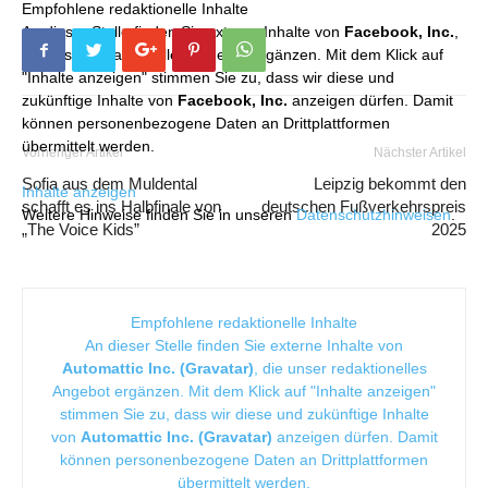
Empfohlene redaktionelle Inhalte
An dieser Stelle finden Sie externe Inhalte von
Facebook, Inc.
,
die unser redaktionelles Angebot ergänzen. Mit dem Klick auf
"Inhalte anzeigen" stimmen Sie zu, dass wir diese und
zukünftige Inhalte von
Facebook, Inc.
anzeigen dürfen. Damit
können personenbezogene Daten an Drittplattformen
übermittelt werden.
Vorheriger Artikel
Nächster Artikel
Sofia aus dem Muldental
Leipzig bekommt den
Inhalte anzeigen
schafft es ins Halbfinale von
deutschen Fußverkehrspreis
Weitere Hinweise finden Sie in unseren
Datenschutzhinweisen
.
„The Voice Kids”
2025
Empfohlene redaktionelle Inhalte
An dieser Stelle finden Sie externe Inhalte von
Automattic Inc. (Gravatar)
, die unser redaktionelles
Angebot ergänzen. Mit dem Klick auf "Inhalte anzeigen"
stimmen Sie zu, dass wir diese und zukünftige Inhalte
von
Automattic Inc. (Gravatar)
anzeigen dürfen. Damit
können personenbezogene Daten an Drittplattformen
übermittelt werden.