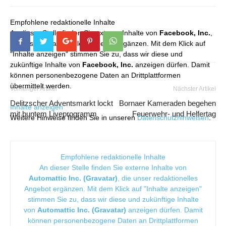
Empfohlene redaktionelle Inhalte
An dieser Stelle finden Sie externe Inhalte von
Facebook, Inc.
,
die unser redaktionelles Angebot ergänzen. Mit dem Klick auf
"Inhalte anzeigen" stimmen Sie zu, dass wir diese und
zukünftige Inhalte von
Facebook, Inc.
anzeigen dürfen. Damit
können personenbezogene Daten an Drittplattformen
übermittelt werden.
Vorheriger Artikel
Nächster Artikel
Delitzscher Adventsmarkt lockt
Bornaer Kameraden begehen
Inhalte anzeigen
mit buntem Liveprogramm
Feuerwehr- und Helfertag
Weitere Hinweise finden Sie in unseren
Datenschutzhinweisen
.
Empfohlene redaktionelle Inhalte
An dieser Stelle finden Sie externe Inhalte von
Automattic Inc. (Gravatar)
, die unser redaktionelles
Angebot ergänzen. Mit dem Klick auf "Inhalte anzeigen"
stimmen Sie zu, dass wir diese und zukünftige Inhalte
von
Automattic Inc. (Gravatar)
anzeigen dürfen. Damit
können personenbezogene Daten an Drittplattformen