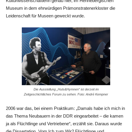
Kulturwissenschaftlerin genau hier, im Hennebergischen
Museum in dem ehrwürdigen Prämonstratenerkloster die
Leidenschaft für Museen geweckt wurde.
Die Ausstellung „Huts&Hymnen“ ist derzeit im
Zeitgeschichtliches Forum zu sehen. Foto: André Kempner
2006 war das, bei einem Praktikum: „Damals habe ich mich in
das Thema Neubauern in der DDR eingearbeitet – die kamen
ja als Flüchtlinge und Vertriebene“, erzählt sie. Daraus wurde
die Dissertation „Vom Ich zum Wir? Flüchtlinge und