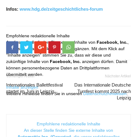
Infos:
www.hdg.de/zeitgeschichtliches-forum
Empfohlene redaktionelle Inhalte
An dieser Stelle finden Sie externe Inhalte von
Facebook, Inc.
,
die unser redaktionelles Angebot ergänzen. Mit dem Klick auf
"Inhalte anzeigen" stimmen Sie zu, dass wir diese und
zukünftige Inhalte von
Facebook, Inc.
anzeigen dürfen. Damit
können personenbezogene Daten an Drittplattformen
übermittelt werden.
Vorheriger Artikel
Nächster Artikel
Internationales Ballettfestival
Das Internationale Deutsche
Inhalte anzeigen
startet im Juni in Leipzig
Turnfest kommt 2025 nach
Weitere Hinweise finden Sie in unseren
Datenschutzhinweisen
.
Leipzig
Empfohlene redaktionelle Inhalte
An dieser Stelle finden Sie externe Inhalte von
Automattic Inc. (Gravatar)
, die unser redaktionelles