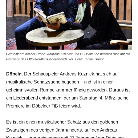
Gemeinsam bei der Probe: Andreas Kuznick und Hui Won Lee bereiten sich auf die
Premiere des Otto-Reutter-Liederabends vor. Foto: Janine Haupt
Döbeln.
Der Schauspieler Andreas Kuznick hat sich auf
musikalische Schatzsuche begeben – und ist in einer
geheimnisvollen Rumpelkammer fündig geworden. Daraus ist
ein Liederabend entstanden, der am Samstag, 4. März, seine
Premiere im Döbelner TiB feiern wird.
Es ist ein einen musikalischer Schatz aus den goldenen
Zwanzigern des vorigen Jahrhunderts, auf den Andreas
Kuznick – immerhin schon seit 27 Jahren auf der Döbelner