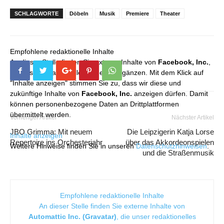
SCHLAGWORTE
Döbeln
Musik
Premiere
Theater
Empfohlene redaktionelle Inhalte
An dieser Stelle finden Sie externe Inhalte von
Facebook, Inc.
,
die unser redaktionelles Angebot ergänzen. Mit dem Klick auf
"Inhalte anzeigen" stimmen Sie zu, dass wir diese und
zukünftige Inhalte von
Facebook, Inc.
anzeigen dürfen. Damit
können personenbezogene Daten an Drittplattformen
übermittelt werden.
Vorheriger Artikel
Nächster Artikel
JBO Grimma: Mit neuem
Die Leipzigerin Katja Lorse
Inhalte anzeigen
Repertoire ins Orchesterjahr
über das Akkordeonspielen
Weitere Hinweise finden Sie in unseren
Datenschutzhinweisen
.
und die Straßenmusik
Empfohlene redaktionelle Inhalte
An dieser Stelle finden Sie externe Inhalte von
Automattic Inc. (Gravatar)
, die unser redaktionelles