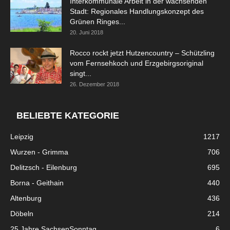
Interkommunale Arbeit in der wachsenden
Stadt: Regionales Handlungskonzept des
Grünen Ringes...
20. Juni 2018
Rocco rockt jetzt Hutzencountry – Schützling
vom Fernsehkoch und Erzgebirgsoriginal
singt...
26. Dezember 2018
BELIEBTE KATEGORIE
Leipzig
1217
Wurzen - Grimma
706
Delitzsch - Eilenburg
695
Borna - Geithain
440
Altenburg
436
Döbeln
214
25 Jahre SachsenSonntag
6