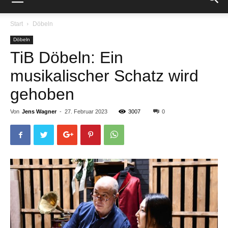
Start
Döbeln
Döbeln
TiB Döbeln: Ein
musikalischer Schatz wird
gehoben
Von
Jens Wagner
-
27. Februar 2023
3007
0