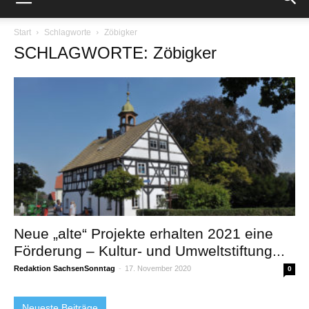
Start
Schlagworte
Zöbigker
SCHLAGWORTE: Zöbigker
Neue „alte“ Projekte erhalten 2021 eine
Förderung – Kultur- und Umweltstiftung...
Redaktion SachsenSonntag
-
17. November 2020
0
Neueste Beiträge