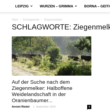
LEIPZIG
WURZEN – GRIMMA
BORNA – GEIT
Start
Schlagworte
Ziegenmelker
SCHLAGWORTE: Ziegenmelk
Auf der Suche nach dem
Ziegenmelker: Halboffene
Weidelandschaft in der
Oranienbaumer...
Annett Riedel
-
1. September 2019
0