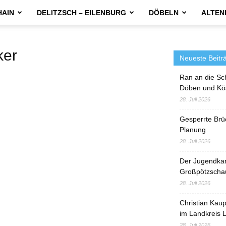
HAIN
DELITZSCH – EILENBURG
DÖBELN
ALTEN
er
Neueste Beitr
Ran an die Sc
Döben und Kö
28. Juli 2026
Gesperrte Brü
Planung
28. Juli 2026
Der Jugendka
Großpötzscha
28. Juli 2026
Christian Kau
im Landkreis L
28. Juli 2026