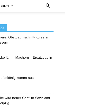
BURG
äge
here: Obstbaumschnitt-Kurse in
ssern
cke lähmt Machern – Ersatzbau in
rpfenkönig kommt aus
u
pke wird neuer Chef im Sozialamt
eipzig