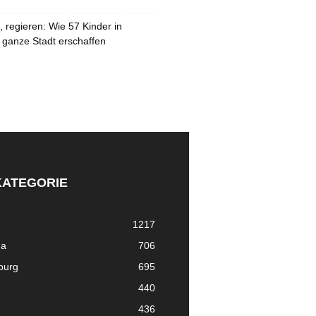
 regieren: Wie 57 Kinder in
 ganze Stadt erschaffen
KATEGORIE
1217
ma
706
nburg
695
440
436