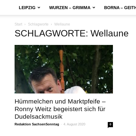
LEIPZIG
WURZEN – GRIMMA
BORNA – GEIT
Start
Schlagworte
Wellaune
SCHLAGWORTE: Wellaune
Hümmelchen und Marktpfeife –
Ronny Weitz begeistert sich für
Dudelsackmusik
Redaktion SachsenSonntag
-
4. August 2020
0