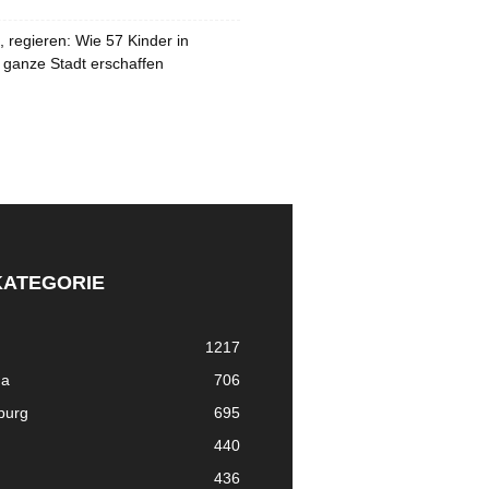
 regieren: Wie 57 Kinder in
 ganze Stadt erschaffen
KATEGORIE
1217
ma
706
nburg
695
440
436