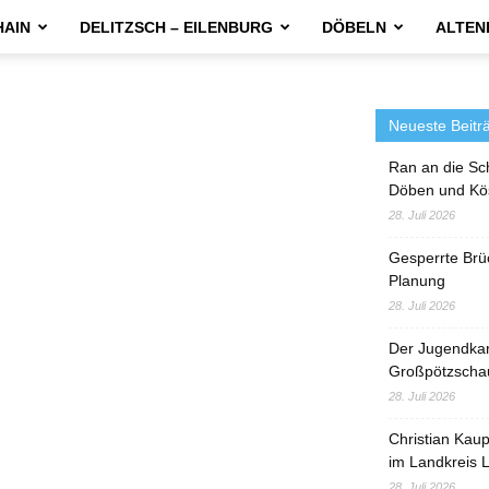
HAIN
DELITZSCH – EILENBURG
DÖBELN
ALTEN
Neueste Beitr
Ran an die Sc
Döben und Kö
28. Juli 2026
Gesperrte Brü
Planung
28. Juli 2026
Der Jugendka
Großpötzscha
28. Juli 2026
Christian Kau
im Landkreis L
28. Juli 2026