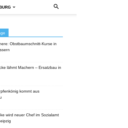
BURG
äge
here: Obstbaumschnitt-Kurse in
ssern
cke lähmt Machern – Ersatzbau in
rpfenkönig kommt aus
u
pke wird neuer Chef im Sozialamt
eipzig