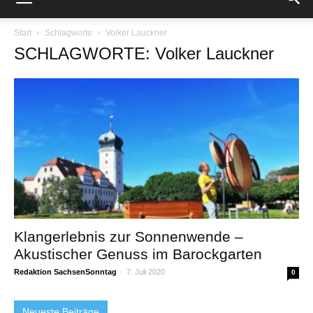
Start
Schlagworte
Volker Lauckner
SCHLAGWORTE: Volker Lauckner
Klangerlebnis zur Sonnenwende –
Akustischer Genuss im Barockgarten
Redaktion SachsenSonntag
-
7. Juli 2020
0
Neueste Beiträge