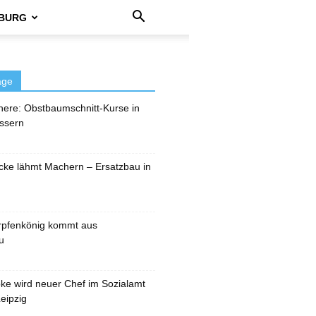
BURG
äge
here: Obstbaumschnitt-Kurse in
ssern
cke lähmt Machern – Ersatzbau in
rpfenkönig kommt aus
u
pke wird neuer Chef im Sozialamt
eipzig