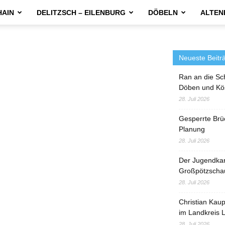
HAIN
DELITZSCH – EILENBURG
DÖBELN
ALTEN
Neueste Beitr
Ran an die Sc
Döben und Kö
28. Juli 2026
Gesperrte Brü
Planung
28. Juli 2026
Der Jugendka
Großpötzscha
28. Juli 2026
Christian Kau
im Landkreis L
28. Juli 2026