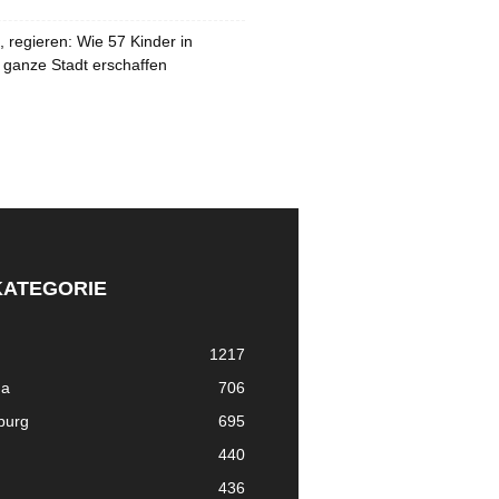
 regieren: Wie 57 Kinder in
 ganze Stadt erschaffen
KATEGORIE
1217
ma
706
nburg
695
440
436