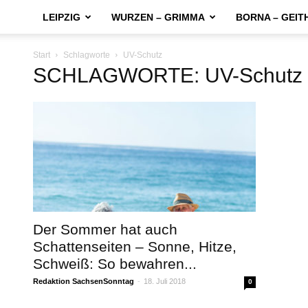
LEIPZIG
WURZEN – GRIMMA
BORNA – GEIT
Start
Schlagworte
UV-Schutz
SCHLAGWORTE: UV-Schutz
Der Sommer hat auch
Schattenseiten – Sonne, Hitze,
Schweiß: So bewahren...
Redaktion SachsenSonntag
-
18. Juli 2018
0